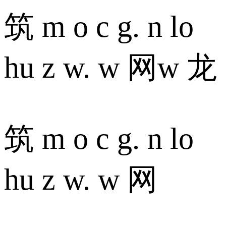
筑 m o c g. n lo
hu z w. w 网w 龙
筑 m o c g. n lo
hu z w. w 网