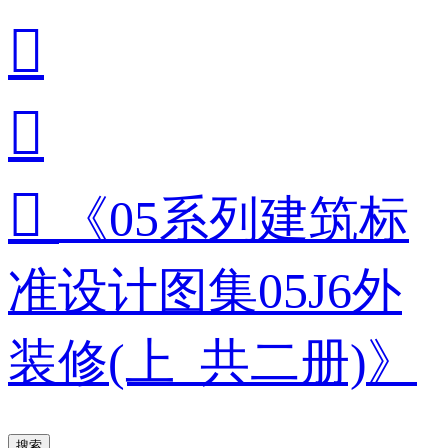



《05系列建筑标
准设计图集05J6外
装修(上_共二册)》
搜索