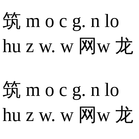
筑 m o c g. n lo
hu z w. w 网w 龙
筑 m o c g. n lo
hu z w. w 网w 龙