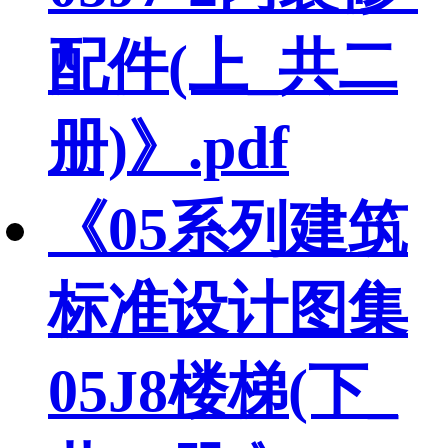
配件(上_共二
册)》.pdf
《05系列建筑
标准设计图集
05J8楼梯(下_