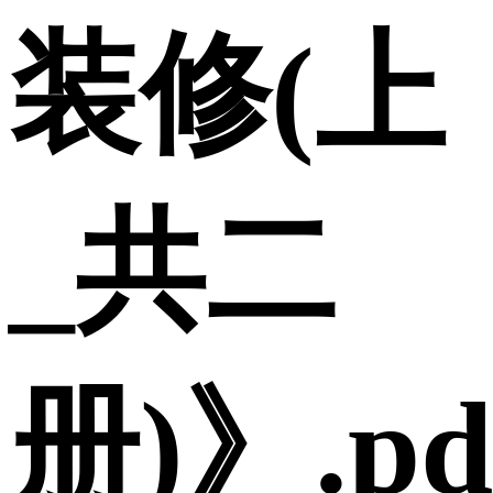
装修(上
_共二
册)》.pd