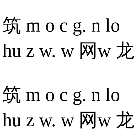
筑 m o c g. n lo
hu z w. w 网w 龙
筑 m o c g. n lo
hu z w. w 网w 龙