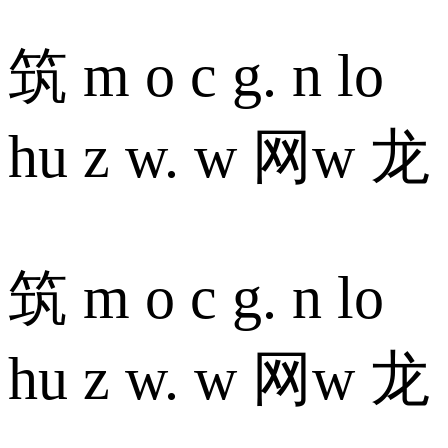
筑 m o c g. n lo
hu z w. w 网w 龙
筑 m o c g. n lo
hu z w. w 网w 龙