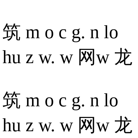
筑 m o c g. n lo
hu z w. w 网w 龙
筑 m o c g. n lo
hu z w. w 网w 龙