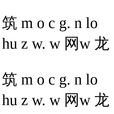
筑 m o c g. n lo
hu z w. w 网w 龙
筑 m o c g. n lo
hu z w. w 网w 龙