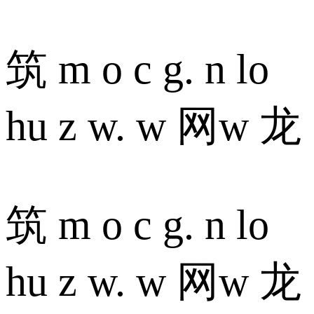
筑 m o c g. n lo
hu z w. w 网w 龙
筑 m o c g. n lo
hu z w. w 网w 龙