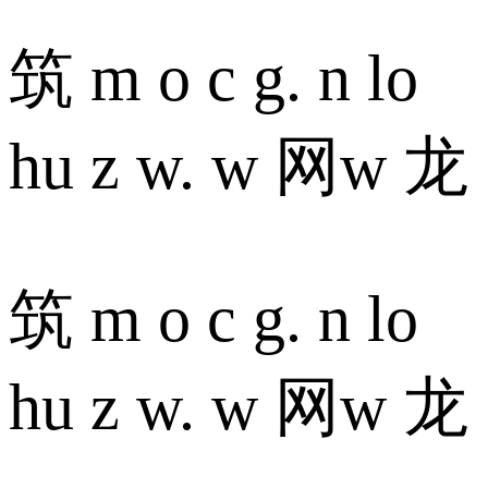
筑 m o c g. n lo
hu z w. w 网w 龙
筑 m o c g. n lo
hu z w. w 网w 龙