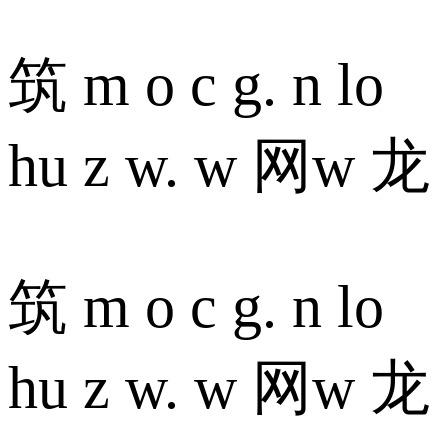
筑 m o c g. n lo
hu z w. w 网w 龙
筑 m o c g. n lo
hu z w. w 网w 龙