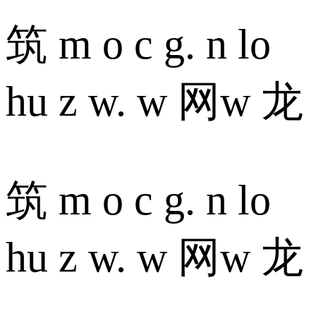
筑 m o c g. n lo
hu z w. w 网w 龙
筑 m o c g. n lo
hu z w. w 网w 龙