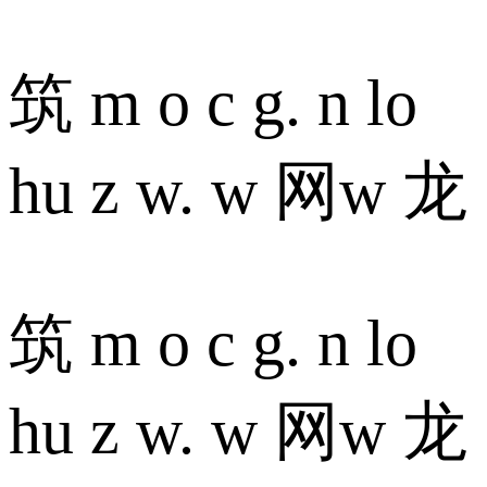
筑 m o c g. n lo
hu z w. w 网w 龙
筑 m o c g. n lo
hu z w. w 网w 龙