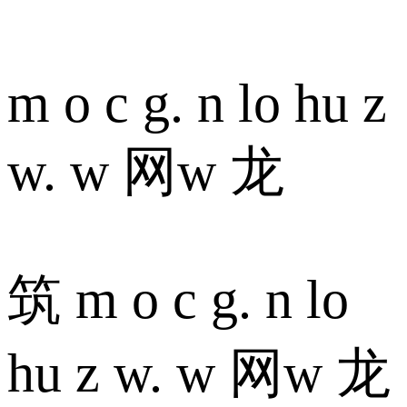
m o c g. n lo hu z
w. w 网w 龙
筑 m o c g. n lo
hu z w. w 网w 龙