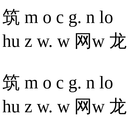
筑 m o c g. n lo
hu z w. w 网w 龙
筑 m o c g. n lo
hu z w. w 网w 龙