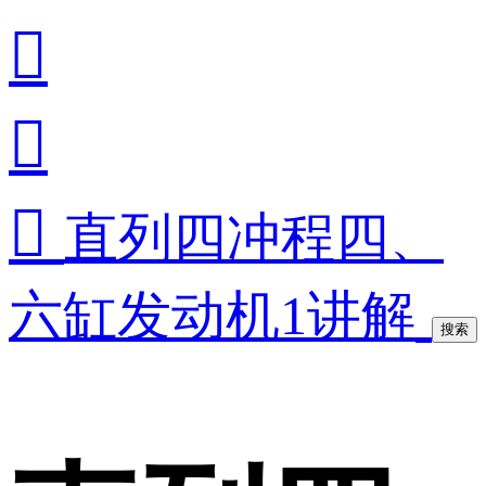



直列四冲程四、
六缸发动机1讲解
搜索