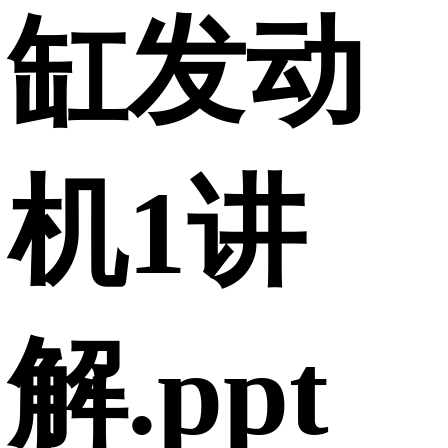
缸发动
机1讲
解.ppt