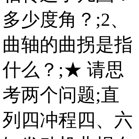
多少度角？;2、
曲轴的曲拐是指
什么？;★ 请思
考两个问题;直
列四冲程四、六