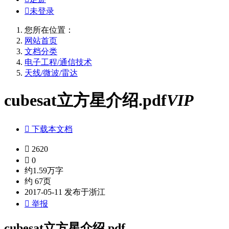

未登录
您所在位置：
网站首页
文档分类
电子工程/通信技术
天线/微波/雷达
cubesat立方星介绍.pdf
VIP

下载本文档

2620

0
约1.59万字
约 67页
2017-05-11 发布于浙江

举报
cubesat立方星介绍.pdf