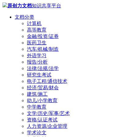
原创力文档
知识共享平台
文档分类
计算机
高等教育
金融/投资/证券
医药卫生
汽车/机械/制造
外语学习
报告/分析
法律/法规/法学
研究生考试
电子工程/通信技术
经济/贸易/财会
建筑/施工
幼儿/小学教育
中学教育
文学/历史/军事/艺术
资格/认证考试
人力资源/企业管理
学术论文