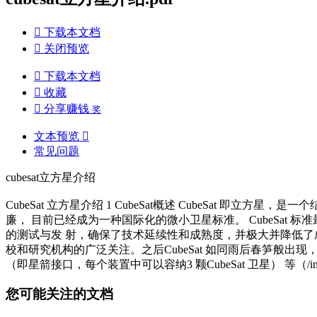

下载本文档

关闭预览

下载本文档

收藏

分享赚钱
奖
文本预览

常见问题
cubesat立方星介绍
CubeSat 立方星介绍 1 CubeSat概述 CubeSa
廉， 目前已经成为一种国际化的微小卫星标准。 CubeSat 标准
的测试与发 射，确保了技术延续性和成熟度，并极大并降低了
校和研究机构的广泛关注。之后CubeSat 如同雨后春笋般出现
（即星箭接口，每个装置中可以容纳3 颗CubeSat 卫星） 等（/images
您可能关注的文档