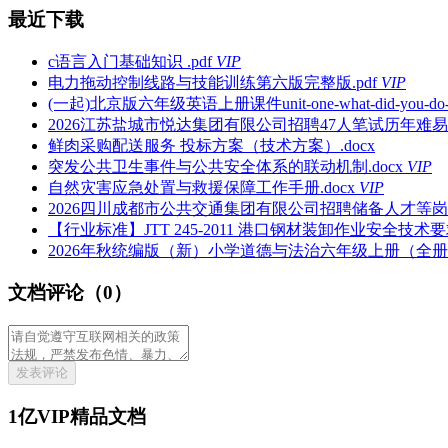
最近下载
c语言入门基础知识 .pdf
VIP
电力拖动控制线路与技能训练第六版完整版.pdf
VIP
(一起)北京版六年级英语上册课件unit-one-what-did-you-do-this
2026江苏盐城市悦达集团有限公司招聘47人笔试历年难易
鲜肉采购配送服务 投标方案（技术方案）.docx
突发公共卫生事件与公共安全体系的联动机制.docx
VIP
自然灾害应急处置与救援保障工作手册.docx
VIP
2026四川成都市公共交通集团有限公司招聘储备人才等岗
【行业标准】JTT 245-2011 港口钢材装卸作业安全技术要求
2026年秋统编版（新）小学道德与法治六年级上册（全册）教
文档评论（0）
发表评论
1亿VIP精品文档