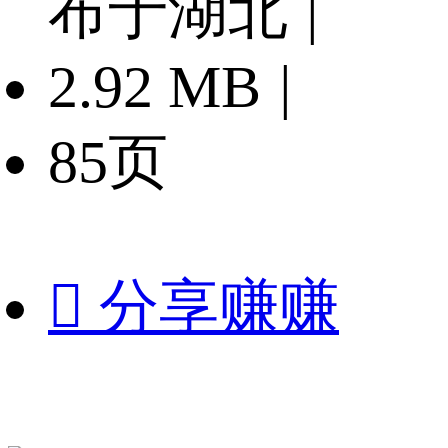
布于湖北
|
2.92 MB
|
85页

分享赚赚