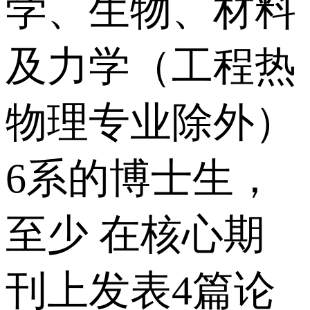
学、生物、材料
及力学（工程热
物理专业除外）
6系的博士生，
至少 在核心期
刊上发表4篇论