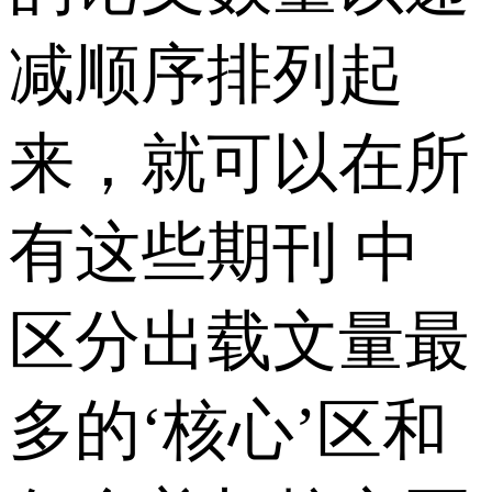
减顺序排列起
来，就可以在所
有这些期刊 中
区分出载文量最
多的‘核心’区和