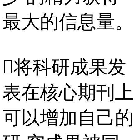
最大的信息量。
将科研成果发
表在核心期刊上
可以增加自己的