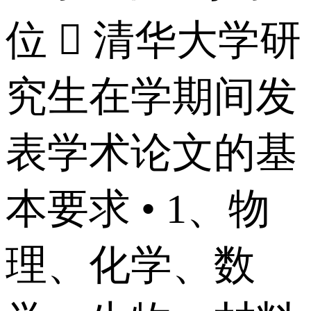
位  清华大学研
究生在学期间发
表学术论文的基
本要求 • 1、物
理、化学、数