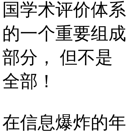
国学术评价体系
的一个重要组成
部分， 但不是
全部！
在信息爆炸的年