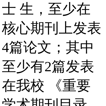
士 生，至少在
核心期刊上发表
4篇论文；其中
至少有2篇发表
在我校 《重要
学术期刊目录