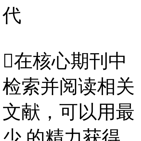
代
在核心期刊中
检索并阅读相关
文献，可以用最
少 的精力获得