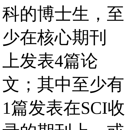
科的博士生，至
少在核心期刊
上发表4篇论
文；其中至少有
1篇发表在SCI收