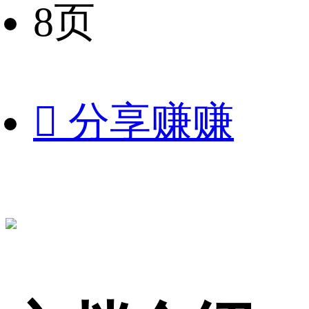
8页

分享赚赚