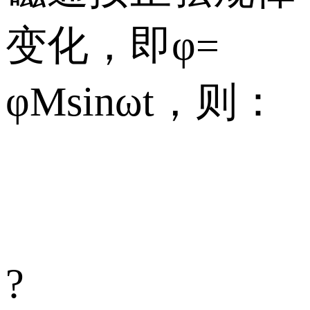
变化，即φ=
φMsinωt，则：
?