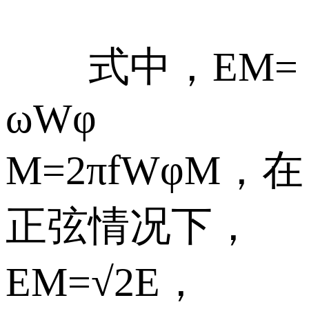
式中，EM=
ωWφ
M=2πfWφM，在
正弦情况下，
EM=√2E，