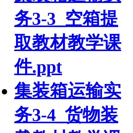
务3-3_空箱提
取教材教学课
件.ppt
集装箱运输实
务3-4_货物装