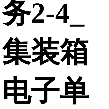
务2-4_
集装箱
电子单