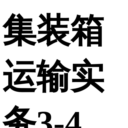
集装箱
运输实
务3-4_