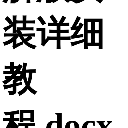
装详细
教
程.docx