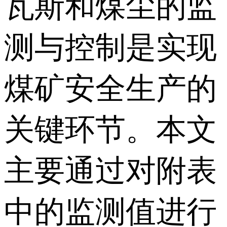
瓦斯和煤尘的监
测与控制是实现
煤矿安全生产的
关键环节。本文
主要通过对附表
中的监测值进行