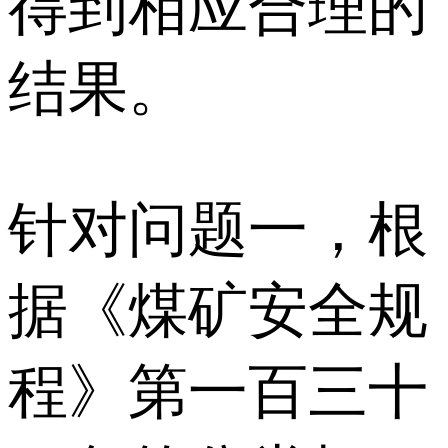
得到相应合理的
结果。
针对问题一，根
据《煤矿安全规
程》第一百三十