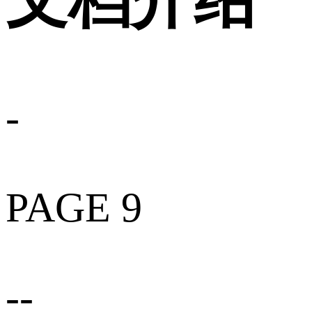
-
PAGE 9
--