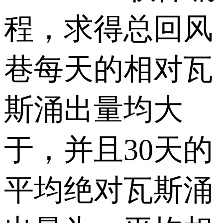
程，求得总回风
巷每天的相对瓦
斯涌出量均大
于，并且30天的
平均绝对瓦斯涌