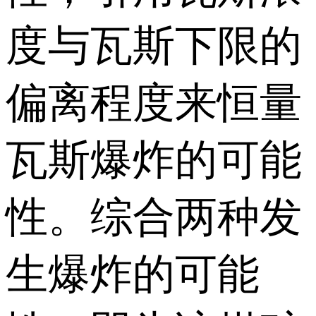
度与瓦斯下限的
偏离程度来恒量
瓦斯爆炸的可能
性。综合两种发
生爆炸的可能