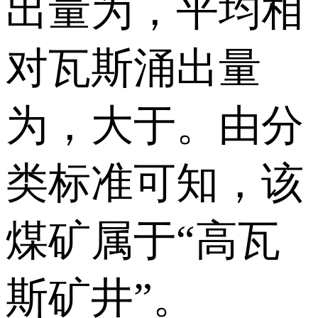
出量为，平均相
对瓦斯涌出量
为，大于。由分
类标准可知，该
煤矿属于“高瓦
斯矿井”。