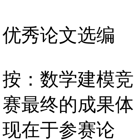
优秀论文选编
按：数学建模竞
赛最终的成果体
现在于参赛论