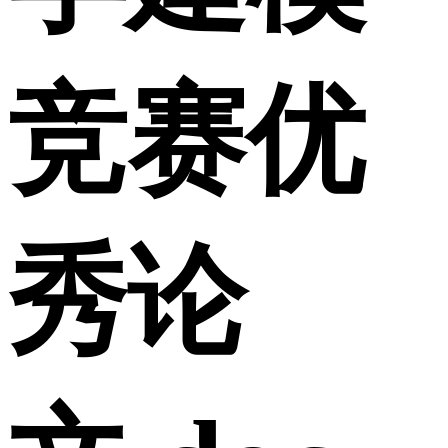
竞赛优
秀论