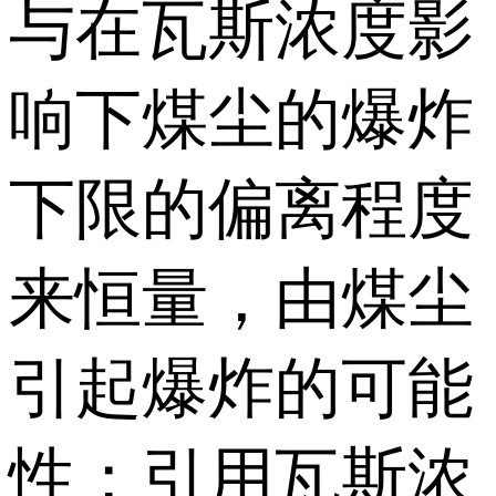
与在瓦斯浓度影
响下煤尘的爆炸
下限的偏离程度
来恒量，由煤尘
引起爆炸的可能
性；引用瓦斯浓