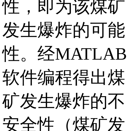
性，即为该煤矿
发生爆炸的可能
性。经MATLAB
软件编程得出煤
矿发生爆炸的不
安全性（煤矿发