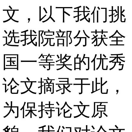
文，以下我们挑
选我院部分获全
国一等奖的优秀
论文摘录于此，
为保持论文原