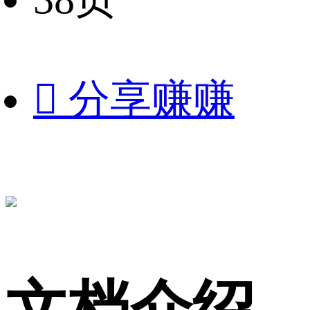

分享赚赚
文档介绍