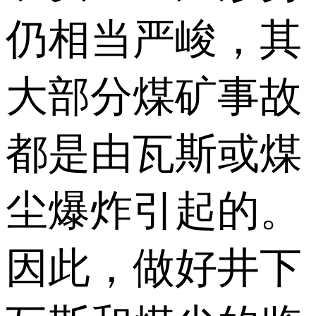
仍相当严峻，其
大部分煤矿事故
都是由瓦斯或煤
尘爆炸引起的。
因此，做好井下