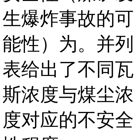
生爆炸事故的可
能性）为。并列
表给出了不同瓦
斯浓度与煤尘浓
度对应的不安全