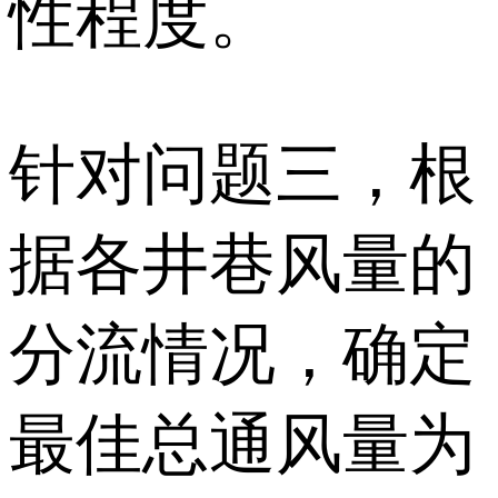
性程度。
针对问题三，根
据各井巷风量的
分流情况，确定
最佳总通风量为