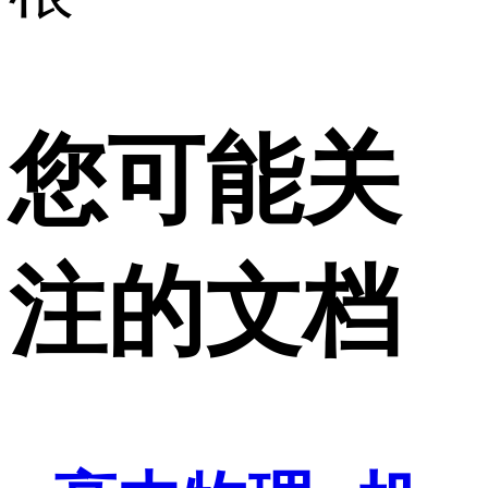
您可能关
注的文档