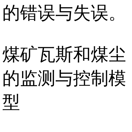
的错误与失误。
煤矿瓦斯和煤尘
的监测与控制模
型