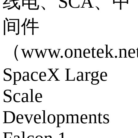
线电、SCA、中
间件
（www.onetek.ne
SpaceX Large
Scale
Developments