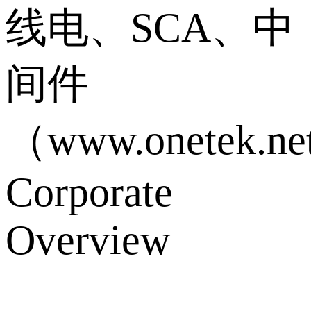
线电、SCA、中
间件
（www.onetek.ne
Corporate
Overview