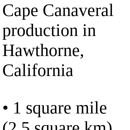
Cape Canaveral
production in
Hawthorne,
California
• 1 square mile
(2.5 square km)