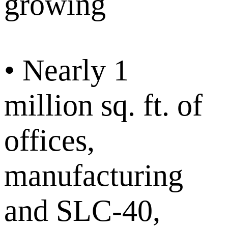
growing
• Nearly 1
million sq. ft. of
offices,
manufacturing
and SLC-40,