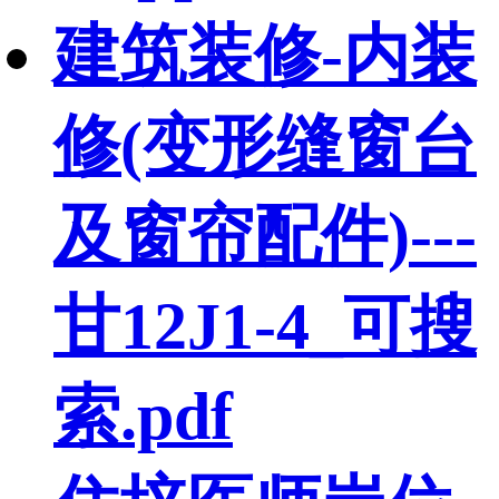
建筑装修-内装
修(变形缝窗台
及窗帘配件)---
甘12J1-4_可搜
索.pdf