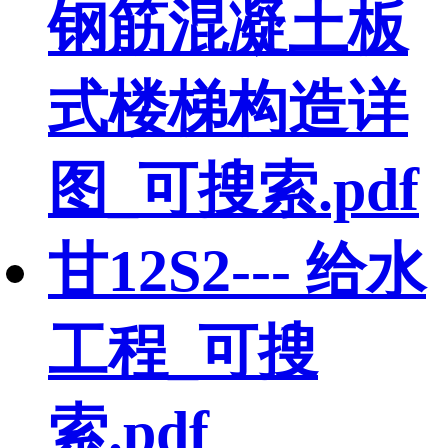
钢筋混凝土板
式楼梯构造详
图_可搜索.pdf
甘12S2--- 给水
工程_可搜
索.pdf