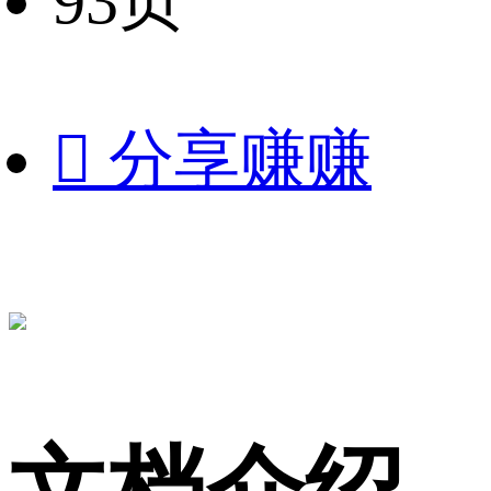
93页

分享赚赚