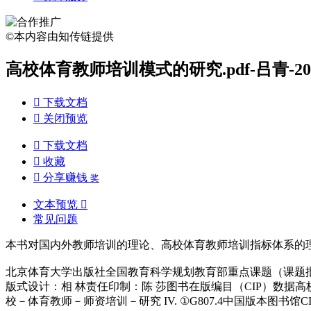
©本内容由知传链提供
高校体育教师培训模式的研究.pdf-吕青-2

下载文档

关闭预览

下载文档

收藏

分享赚钱
奖
文本预览

常见问题
本书对国内外教师培训的理论、高校体育教师培训指标体系的
北京体育大学出版社全国教育科学规划教育部重点课题（课题批准号
版式设计：相 林责任印制：陈 莎图书在版编目（CIP）数据高校体育教师培训模式的研
校－体育教师－师资培训－研究 IV. ①G807.4中国版本图书馆C