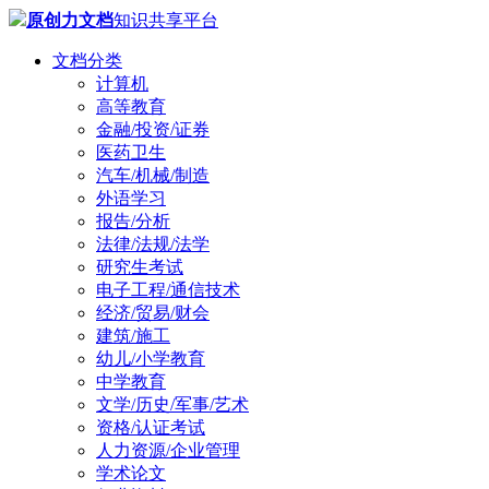
原创力文档
知识共享平台
文档分类
计算机
高等教育
金融/投资/证券
医药卫生
汽车/机械/制造
外语学习
报告/分析
法律/法规/法学
研究生考试
电子工程/通信技术
经济/贸易/财会
建筑/施工
幼儿/小学教育
中学教育
文学/历史/军事/艺术
资格/认证考试
人力资源/企业管理
学术论文