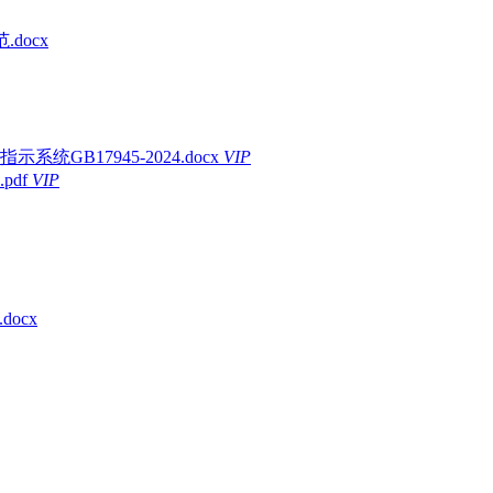
docx
B17945-2024.docx
VIP
df
VIP
ocx