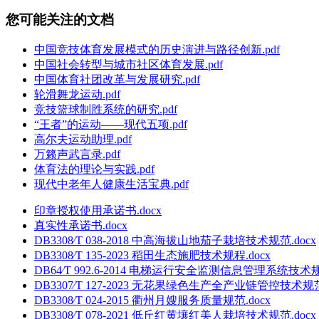
您可能关注的文档
中国竞技体育发展模式的历史演进与路径创新.pdf
中国社会转型与城市社区体育发展.pdf
中国体育社团改革与发展研究.pdf
轮滑舞龙运动.pdf
竞技篮球制胜系统的研究.pdf
“王者”的运动——现代五项.pdf
高尔夫运动助理.pdf
万籁声武言录.pdf
体育法的理论与实践.pdf
现代中老年人健康生活宝典.pdf
印章授权使用承诺书.docx
真实性承诺书.docx
DB3308∕T 038-2018 中高海拔山地茄子栽培技术规范.docx
DB3308∕T 135-2023 稻田生态施肥技术规程.docx
DB64∕T 992.6-2014 电梯运行安全监测信息管理系统技
DB3307∕T 127-2023 无花果绿色生产全产业链管控技术规范.
DB3308∕T 024-2015 衢州月嫂服务质量规范.docx
DB3308∕T 078-2021 低丘红黄壤红美人栽培技术规范.docx