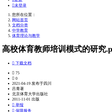

未登录
您所在位置：
网站首页
文档分类
中学教育
体育理论与教学
高校体育教师培训模式的研究.pd

下载文档

75

0
2021-04-19 发布于四川
吕青著
北京体育大学出版社
2011-11-01 出版

举报

保障服务