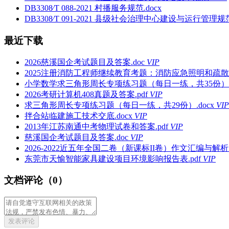
DB3308∕T 088-2021 村播服务规范.docx
DB3308∕T 091-2021 县级社会治理中心建设与运行管理规范.
最近下载
2026慈溪国企考试题目及答案.doc
VIP
2025注册消防工程师继续教育考题：消防应急照明和疏散指示系统G
小学数学求三角形周长专项练习题（每日一练，共35份）.p
2026考研计算机408真题及答案.pdf
VIP
求三角形周长专项练习题（每日一练，共29份）.docx
VIP
拌合站临建施工技术交底.docx
VIP
2013年江苏南通中考物理试卷和答案.pdf
VIP
慈溪国企考试题目及答案.doc
VIP
2026-2022近五年全国二卷（新课标II卷）作文汇编与解析.d
东莞市天愉智能家具建设项目环境影响报告表.pdf
VIP
文档评论（0）
发表评论