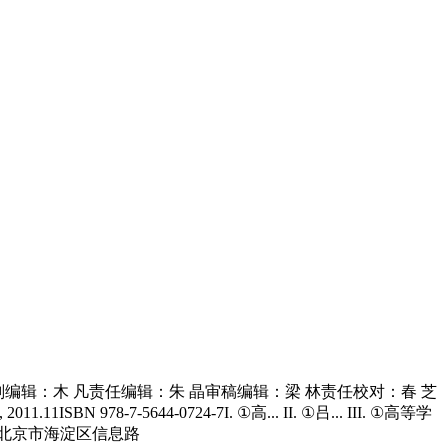
划编辑：木 凡责任编辑：朱 晶审稿编辑：梁 林责任校对：春 芝
7-5644-0724-7I. ①高... II. ①吕... III. ①高等学
址：北京市海淀区信息路