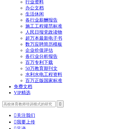
行业资料
办公文档
生活休闲
各行业薪酬报告
施工工程规范标准
人民日报党政读物
超万本最新电子书
数万应聘简历模板
企业价值评估
各行业分析报告
百万专利下载
50万教育期刊文
水利水电工程资料
百万正版国家标准
免费文档
VIP精选


关注我们

我要上传

足迹