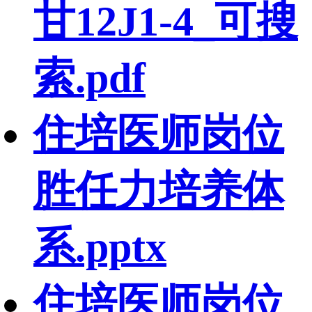
甘12J1-4_可搜
索.pdf
住培医师岗位
胜任力培养体
系.pptx
住培医师岗位