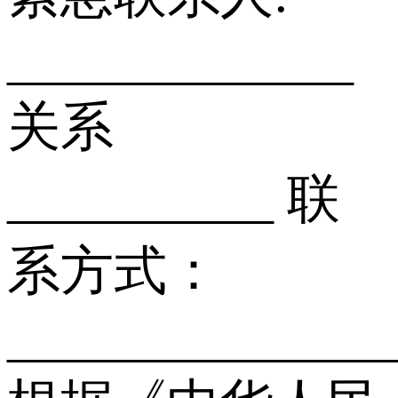
_____________
关系
__________ 联
系方式：
______________