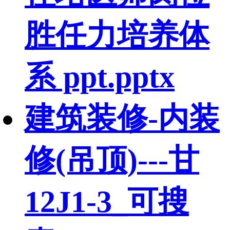
胜任力培养体
系 ppt.pptx
建筑装修-内装
修(吊顶)---甘
12J1-3_可搜