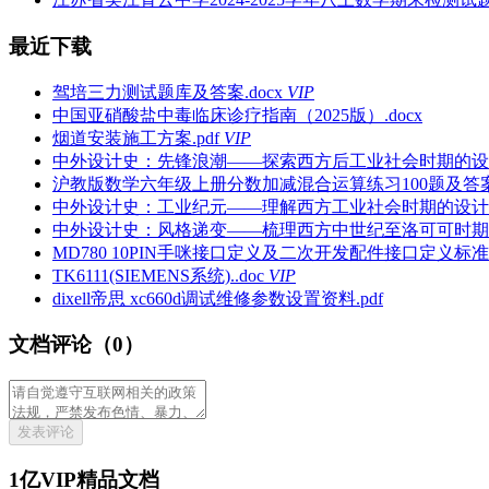
最近下载
驾培三力测试题库及答案.docx
VIP
中国亚硝酸盐中毒临床诊疗指南（2025版）.docx
烟道安装施工方案.pdf
VIP
中外设计史：先锋浪潮——探索西方后工业社会时期的设计PP
沪教版数学六年级上册分数加减混合运算练习100题及答案.
中外设计史：工业纪元——理解西方工业社会时期的设计PPT
中外设计史：风格递变——梳理西方中世纪至洛可可时期的设
MD780 10PIN手咪接口定义及二次开发配件接口定义标准2011
TK6111(SIEMENS系统)..doc
VIP
dixell帝思 xc660d调试维修参数设置资料.pdf
文档评论（0）
发表评论
1亿VIP精品文档