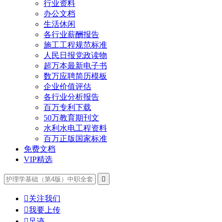
行业资料
办公文档
生活休闲
各行业薪酬报告
施工工程规范标准
人民日报党政读物
超万本最新电子书
数万应聘简历模板
企业价值评估
各行业分析报告
百万专利下载
50万教育期刊文
水利水电工程资料
百万正版国家标准
免费文档
VIP精选


关注我们

我要上传

足迹