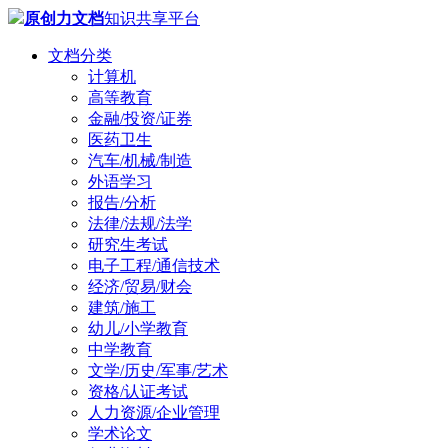
原创力文档
知识共享平台
文档分类
计算机
高等教育
金融/投资/证券
医药卫生
汽车/机械/制造
外语学习
报告/分析
法律/法规/法学
研究生考试
电子工程/通信技术
经济/贸易/财会
建筑/施工
幼儿/小学教育
中学教育
文学/历史/军事/艺术
资格/认证考试
人力资源/企业管理
学术论文