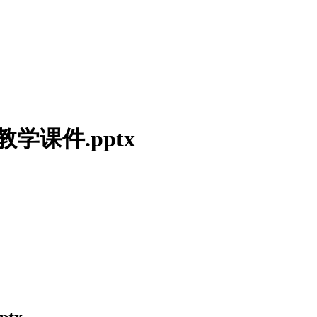
课件.pptx
tx