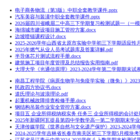
电子商务物流（第3版）中职全套教学课件.pptx
汽车美容与装潢中职全套教学课件.pptx
2026届四川省峨眉二中高三下学期复习检测试题一（一模）
海绵城市建设项目施工管控方案.docx
边坡喷锚课程设计.docx
2025-2026学年山西省太原市实验中学初三下学期适应性
2025年燃气从业人员考试题库及答案详解.pdf
半导体芯片测试流程手册.docx
建筑施工项目年度管理及总结报告实用指南.pdf
大理大学《光通信原理》2023-2024学年第二学期期末试卷.
南昌工程学院《病原生物学与免疫学实验（微免）》2023-2
民政四方协议书.docx
道氏理论与波浪理论.pdf
起重机械故障排查检修手册.docx
钢结构吊装作业安全管控方案.docx
项目五 企业所得税纳税实务 任务三 企业所得税的会计处理.
2025年新疆阿瓦提县第四中学数学高一第二学期期末学业
天津传媒学院《世界自然与文化遗产保护》2023-2024学年
2024-2025学年吉林省长春市南关区初三下学期5月模块考
江苏省吴江青云中学2024-2025学年八上数学期末检测试题