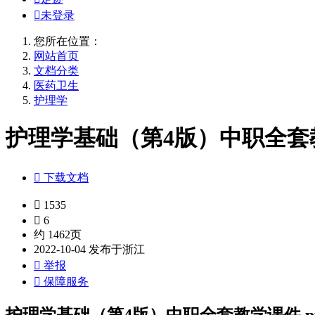

未登录
您所在位置：
网站首页
文档分类
医药卫生
护理学
护理学基础（第4版）中职全套教学

下载文档

1535

6
约 1462页
2022-10-04 发布于浙江

举报

保障服务
护理学基础（第4版）中职全套教学课件.pp