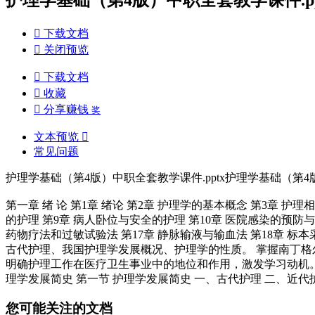

下载文档

关闭预览

下载文档

收藏

分享赚钱
奖
文本预览

常见问题
护理学基础（第4版）中职全套教学课件.pptx护理学基础（第4版
第一章 绪 论 第1章 绪论 第2章 护理学的基本概念 第3章 护
的护理 第9章 病人卧位与安全的护理 第10章 医院感染的预防与控
药物疗法和过敏试验法 第17章 静脉输液与输血法 第18章 标本
古代护理、我国护理学发展概况、护理学的性质。 掌握南丁格
明确护理工作在医疗卫生事业中的地位和作用，激发学习动机。 
理学发展简史 第一节 护理学发展简史 一、古代护理 二、近代
您可能关注的文档