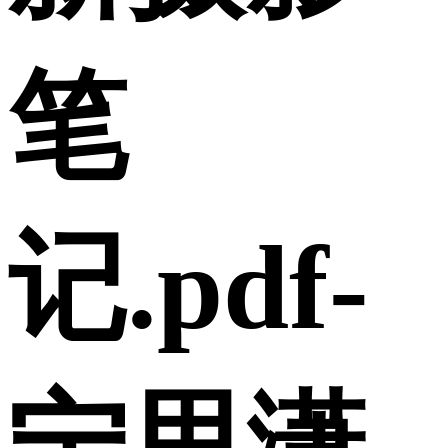
笔
记.pdf-