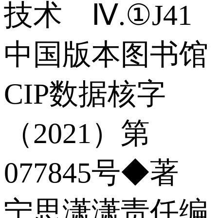
技术 Ⅳ.①J41
中国版本图书馆
CIP数据核字
（2021）第
077845号◆著
宁思潇潇责任编