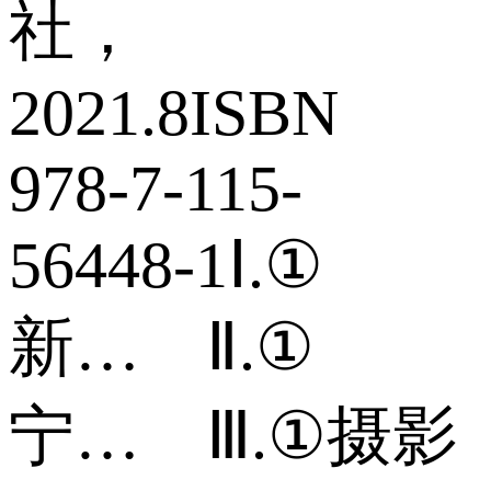
社，
2021.8ISBN
978-7-115-
56448-1Ⅰ.①
新… Ⅱ.①
宁… Ⅲ.①摄影