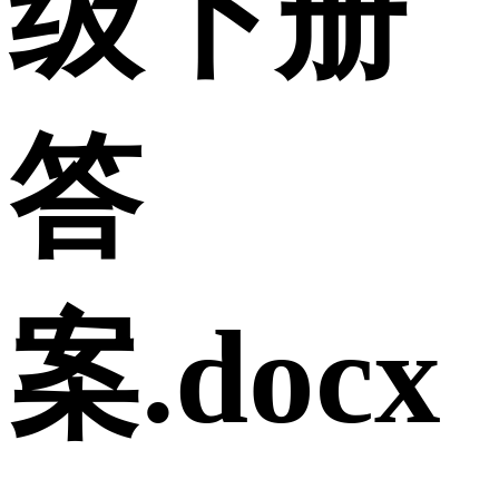
级下册
答
案.docx