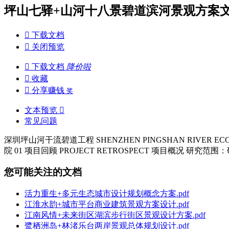
坪山七驿+山河十八景碧道滨河景观方案文本

下载文档

关闭预览

下载文档
降价啦

收藏

分享赚钱
奖
文本预览

常见问题
深圳坪山河干流碧道工程 SHENZHEN PINGSHAN RIVER E
院 01 项目回顾 PROJECT RETROSPECT 项目概
您可能关注的文档
活力重生+多元生态城市设计规划概念方案.pdf
江淮水韵+城市平台商业建筑景观方案设计.pdf
江南风情+未来街区湖滨步行街区景观设计方案.pdf
鹭栖洲岛+林渚乐台两岸景观总体规划设计.pdf