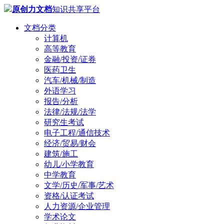
原创力文档
知识共享平台
文档分类
计算机
高等教育
金融/投资/证券
医药卫生
汽车/机械/制造
外语学习
报告/分析
法律/法规/法学
研究生考试
电子工程/通信技术
经济/贸易/财会
建筑/施工
幼儿/小学教育
中学教育
文学/历史/军事/艺术
资格/认证考试
人力资源/企业管理
学术论文