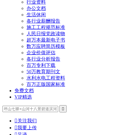
行业资料
办公文档
生活休闲
各行业薪酬报告
施工工程规范标准
人民日报党政读物
超万本最新电子书
数万应聘简历模板
企业价值评估
各行业分析报告
百万专利下载
50万教育期刊文
水利水电工程资料
百万正版国家标准
免费文档
VIP精选


关注我们

我要上传

足迹