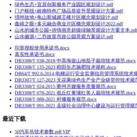
绿色生态+宜居创新服务产业园区规划设计.pdf
门户枢纽+岭南特色广场品质提升景观设计方案.pdf
绵州故地+龟山新城越王楼片区概念规划设计.pdf
曲靖之眼+多元融合商业片区概念规划设计2022.pdf
山水的城市公园+诗情画意超级绿轴景观设计方案文本.pd
山水徽源+二乔故里市政公园景观方案设计.pdf
印章授权使用承诺书.docx
真实性承诺书.docx
DB3308∕T 038-2018 中高海拔山地茄子栽培技术规范.docx
DB3308∕T 135-2023 稻田生态施肥技术规程.docx
DB64∕T 992.6-2014 电梯运行安全监测信息管理系统技
DB3307∕T 127-2023 无花果绿色生产全产业链管控技术规范.
DB3308∕T 024-2015 衢州月嫂服务质量规范.docx
DB3308∕T 078-2021 低丘红黄壤红美人栽培技术规范.docx
DB3308∕T 088-2021 村播服务规范.docx
DB3308∕T 091-2021 县级社会治理中心建设与运行管理规范.
最近下载
50汽车吊技术参数.pdf
VIP