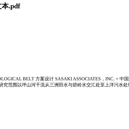
.pdf
COLOGICAL BELT 方案设计 SASAKI ASSOCIATES，I
况 研究范围：研究范围以坪山河干流从三洲田水与碧岭水交汇处至上洋污