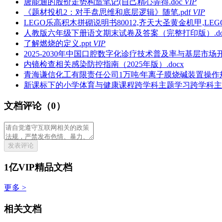
唐能通的股价走势构造笔记(自己精心弄得.doc
VIP
《题材投机2：对手盘思维和底层逻辑》随笔.pdf
VIP
LEGO乐高积木拼砌说明书80012,齐天大圣黄金机甲,LEGO®M
人教版六年级下册语文期末试卷及答案（完整打印版）.do
了解燃烧的定义.ppt
VIP
2025-2030年中国口腔数字化诊疗技术普及率与基层市场开
内镜检查相关感染防控指南（2025年版）.docx
青海谦信化工有限责任公司1万吨∕年离子膜烧碱装置操作规
新课标下的小学体育与健康课程跨学科主题学习跨学科主题学
文档评论（0）
发表评论
1亿VIP精品文档
更多 >
相关文档