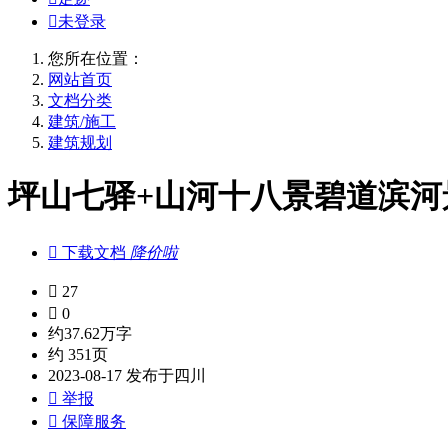

未登录
您所在位置：
网站首页
文档分类
建筑/施工
建筑规划
坪山七驿+山河十八景碧道滨河景

下载文档
降价啦

27

0
约37.62万字
约 351页
2023-08-17 发布于四川

举报

保障服务