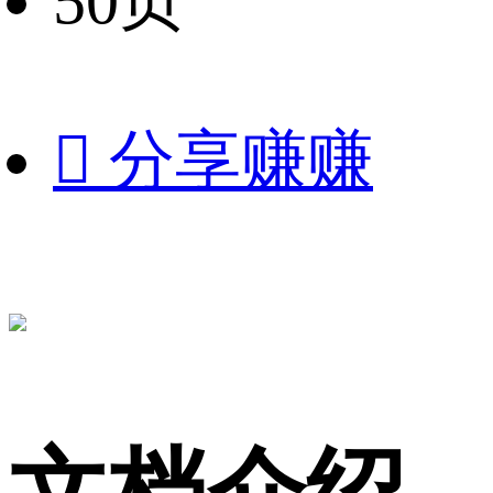
50页

分享赚赚