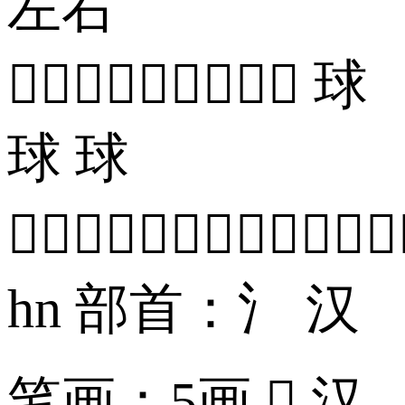
左右
 球
球 球

hn 部首：氵 汉
笔画：5画  汉