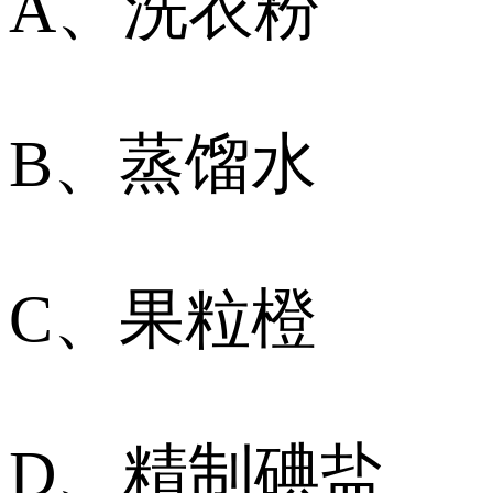
A、洗衣粉
B、蒸馏水
C、果粒橙
D、精制碘盐