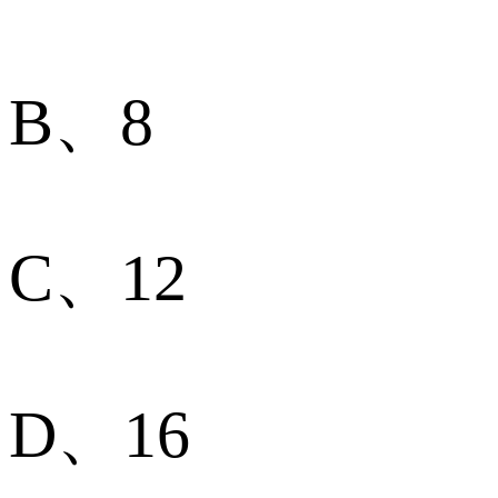
B、8
C、12
D、16