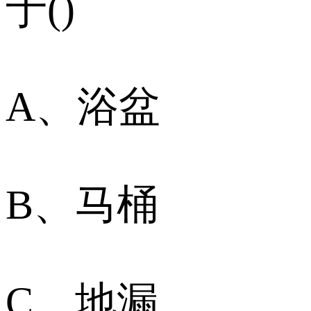
于()
A、浴盆
B、马桶
C、地漏