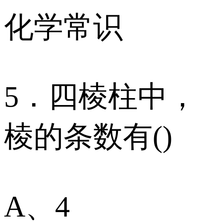
化学常识
5．四棱柱中，
棱的条数有()
A、4