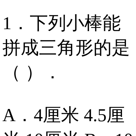
1．下列小棒能
拼成三角形的是
（ ）．
A．4厘米 4.5厘