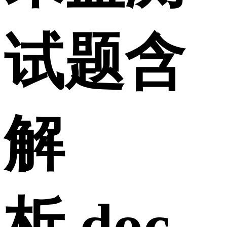
试题含
解
析.doc