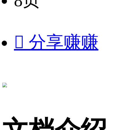
8页

分享赚赚