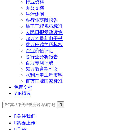
行业资料
办公文档
生活休闲
各行业薪酬报告
施工工程规范标准
人民日报党政读物
超万本最新电子书
数万应聘简历模板
企业价值评估
各行业分析报告
百万专利下载
50万教育期刊文
水利水电工程资料
百万正版国家标准
免费文档
VIP精选


关注我们

我要上传

足迹