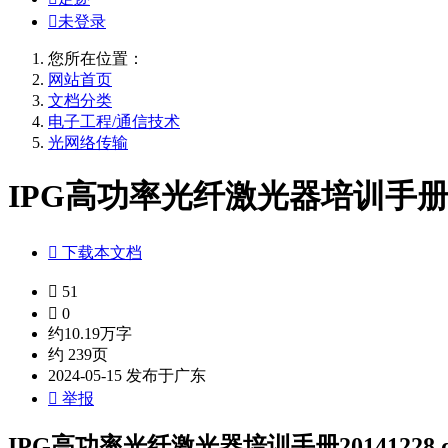

未登录
您所在位置：
网站首页
文档分类
电子工程/通信技术
光网络传输
IPG高功率光纤激光器培训手册2014

下载本文档

51

0
约10.19万字
约 239页
2024-05-15 发布于广东

举报
IPG高功率光纤激光器培训手册20141228.d