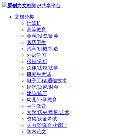
原创力文档
知识共享平台
文档分类
计算机
高等教育
金融/投资/证券
医药卫生
汽车/机械/制造
外语学习
报告/分析
法律/法规/法学
研究生考试
电子工程/通信技术
经济/贸易/财会
建筑/施工
幼儿/小学教育
中学教育
文学/历史/军事/艺术
资格/认证考试
人力资源/企业管理
学术论文