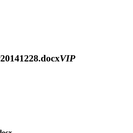
1228.docx
VIP
ocx