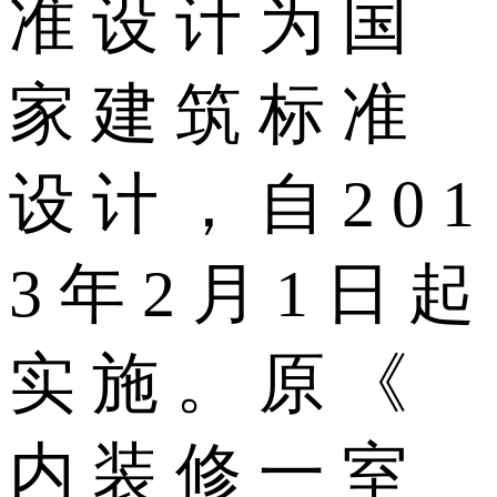
准 设 计 为 国
家 建 筑 标 准
设 计 ， 自 2 0 1
3 年 2 月 1 日 起
实 施 。 原 《
内 装 修 一 室