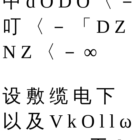
中 d O D O 〈 －
叮 〈 － 「 D Z
N Z 〈 － ∞
设 敷 缆 电 下
以 及 V k O l l ω