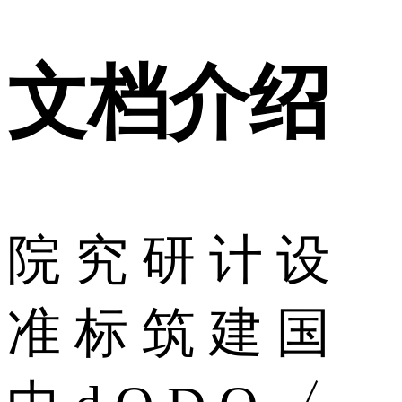
文档介绍
院 究 研 计 设
准 标 筑 建 国