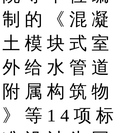
制 的 《 混 凝
土 模 块 式 室
外 给 水 管 道
附 属 构 筑 物
》 等 1 4 项 标