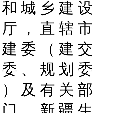
和 城 乡 建 设
厅 ， 直 辖 市
建 委 （ 建 交
委 、 规 划 委
） 及 有 关 部
门 ， 新 疆 生