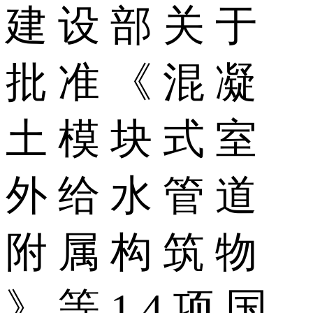
建 设 部 关 于
批 准 《 混 凝
土 模 块 式 室
外 给 水 管 道
附 属 构 筑 物
》 等 1 4 项 国