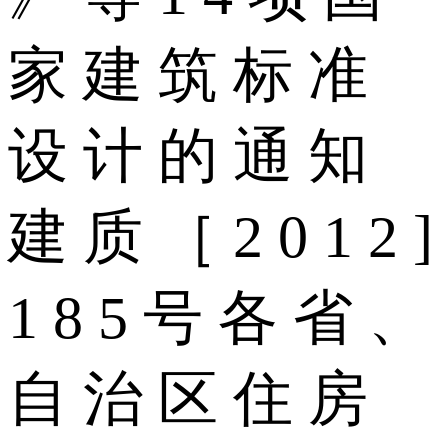
家 建 筑 标 准
设 计 的 通 知
建 质 ［ 2 0 1 2 ]
1 8 5 号 各 省 、
自 治 区 住 房