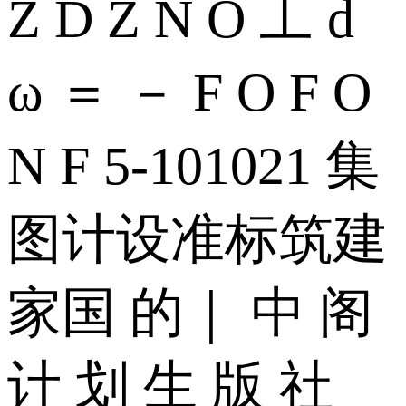
Z D Z N O 工 d
ω ＝ － F O F O
N F 5-101021 集
图计设准标筑建
家国 的｜ 中 阁
计 划 生 版 社