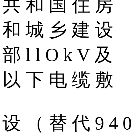
共 和 国 住 房
和 城 乡 建 设
部 l l O k V 及
以 下 电 缆 敷
设 （ 替 代 9 4 0