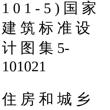
1 0 1 - 5 ) 国 家
建 筑 标 准 设
计 图 集 5-
101021
住 房 和 城 乡