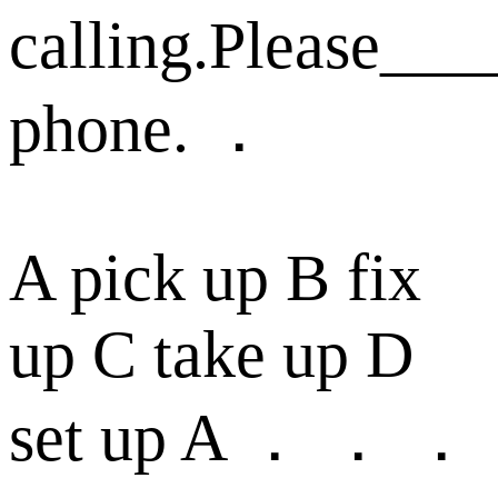
calling.Please__
phone. ．
A pick up B fix
up C take up D
set up A ． ． ．