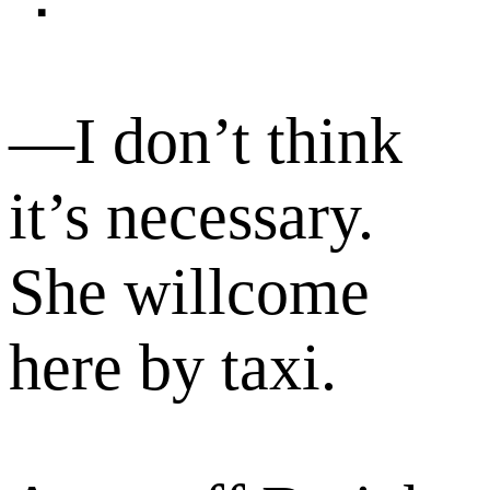
—I don’t think
it’s necessary.
She willcome
here by taxi.