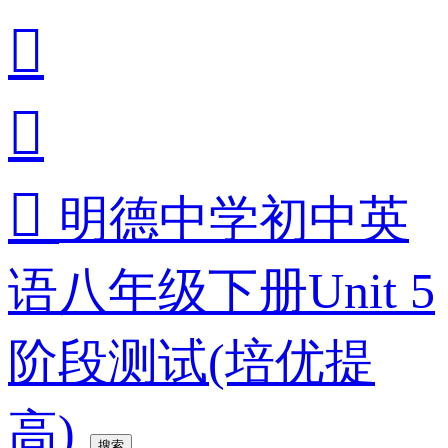



明德中学初中英
语八年级下册Unit 5
阶段测试(培优提
高)
搜索