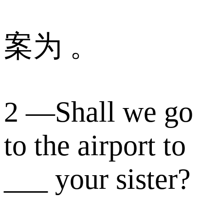
案为 。
2 —Shall we go
to the airport to
___ your sister?
．