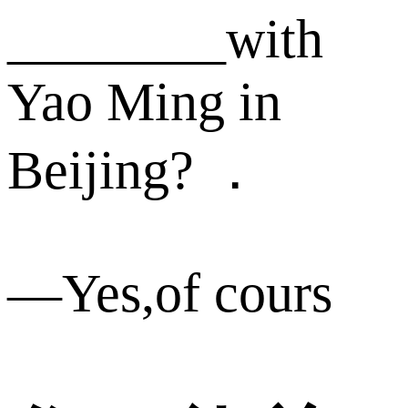
________with
Yao Ming in
Beijing? ．
—Yes,of cours