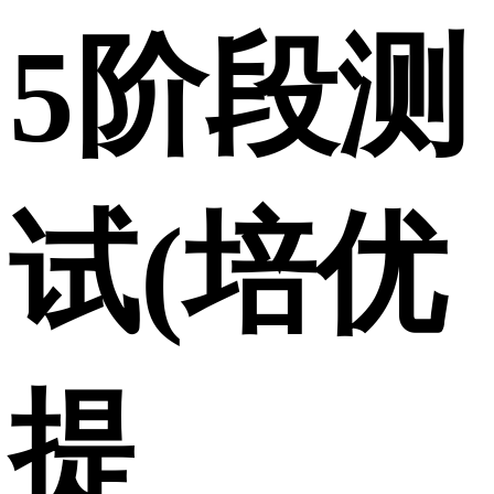
5阶段测
试(培优
提