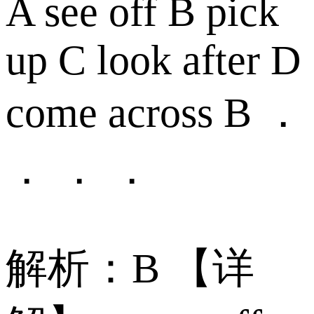
A see off B pick
up C look after D
come across B ．
． ． ．
解析：B 【详