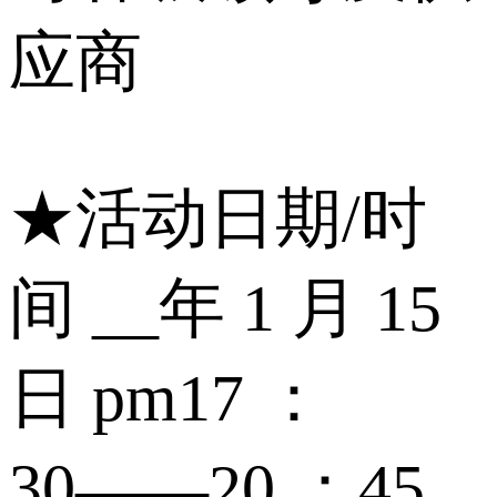
应商
★活动日期/时
间 __年 1 月 15
日 pm17 ：
30――20 ：45