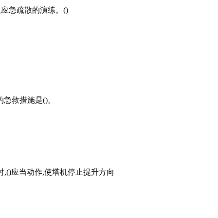
应急疏散的演练。()
急救措施是()。
,()应当动作,使塔机停止提升方向