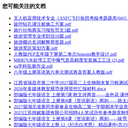
您可能关注的文档
无人机应用技术专业《ASFC飞行执照考核考题题库(04)》.
旋挖钻孔灌注桩施工方案.pdf
旅行社电商实习报告范文3篇.pdf
旅游管理专业求职信10篇.pdf
旅游概论名词解释简答题.pdf
旅游景区策划方案.pdf
人教版PEP五年级下册第二单元Seasons教学设计.pdf
MBR污水处理工艺中曝气盘高精度安装施工工法 (2).pdf
ga学科拓展作业.pdf
八年级上册英语第六单元测试卷及答案人教版.pdf
江西省瑞昌市第二中学2027届高二上生物期末复习检测试题
2026年多媒体教室规范使用管控汇报材料.docx
部编版七年级语文 上册第7课 散文诗两首——金色花 课件（共
部编版七年级语文 上册第8课《世说新语》两则——陈太丘与友
2027届湖北省黄冈市蕲春县生物高二第一学期期末学业质量
2025江苏炜赋集团有限公司招聘4人笔试历年参考题库附带答
部编版七年级语文 上册第8课《世说新语》两则——咏雪 课件
部编版七年级语文上册 12《纪念白求恩》 精品课件(共35张PP