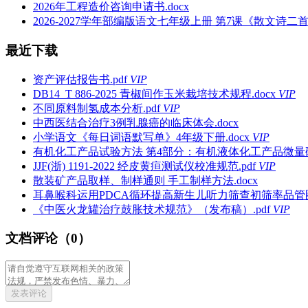
2026年工程造价咨询申请书.docx
2026-2027学年部编版语文七年级上册 第7课《散文诗二首
最近下载
资产评估报告书.pdf
VIP
DB14_T 886-2025 青椒间作玉米栽培技术规程.docx
VIP
不同原料制氢成本分析.pdf
VIP
中西医结合治疗3例乳腺癌的临床体会.docx
小学语文《每日词语默写单》4年级下册.docx
VIP
有机化工产品试验方法 第4部分：有机液体化工产品微量硫的
JJF(浙) 1191-2022 经皮黄疸测试仪校准规范.pdf
VIP
散装矿产品取样、制样通则 手工制样方法.docx
耳鼻喉科运用PDCA循环提高新生儿听力筛查初筛率品管圈成
《中医火龙罐治疗鼓胀技术规范》（发布稿）.pdf
VIP
文档评论（0）
发表评论