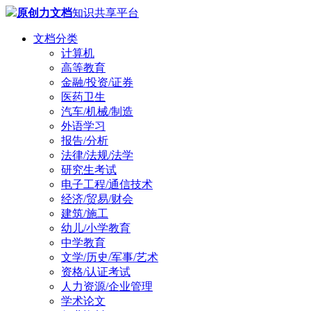
原创力文档
知识共享平台
文档分类
计算机
高等教育
金融/投资/证券
医药卫生
汽车/机械/制造
外语学习
报告/分析
法律/法规/法学
研究生考试
电子工程/通信技术
经济/贸易/财会
建筑/施工
幼儿/小学教育
中学教育
文学/历史/军事/艺术
资格/认证考试
人力资源/企业管理
学术论文