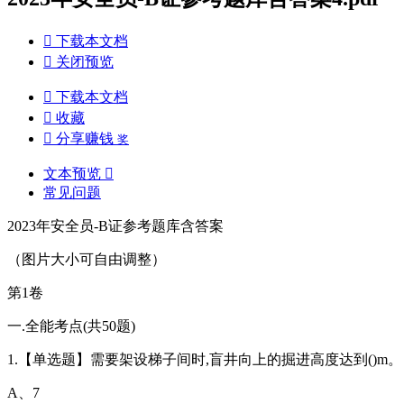

下载本文档

关闭预览

下载本文档

收藏

分享赚钱
奖
文本预览

常见问题
2023年安全员-B证参考题库含答案
（图片大小可自由调整）
第1卷
一.全能考点(共50题)
1.【单选题】需要架设梯子间时,盲井向上的掘进高度达到()m。
A、7