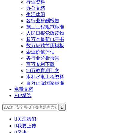
行业资料
办公文档
生活休闲
各行业薪酬报告
施工工程规范标准
人民日报党政读物
超万本最新电子书
数万应聘简历模板
企业价值评估
各行业分析报告
百万专利下载
50万教育期刊文
水利水电工程资料
百万正版国家标准
免费文档
VIP精选


关注我们

我要上传

足迹