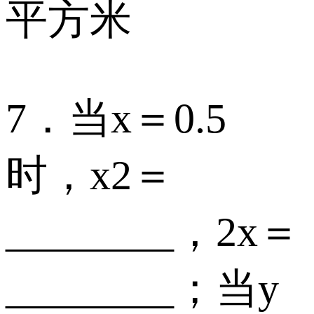
平方米
7．当x＝0.5
时，x2＝
________，2x＝
________；当y