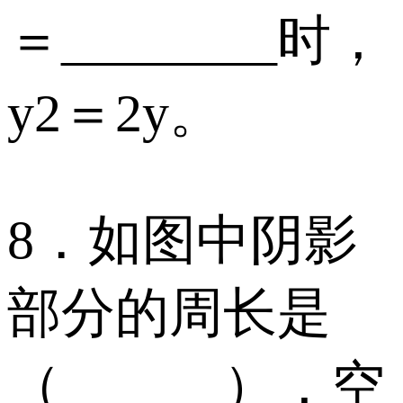
＝________时，
y2＝2y。
8．如图中阴影
部分的周长是
（______），空