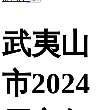
武夷山
市2024