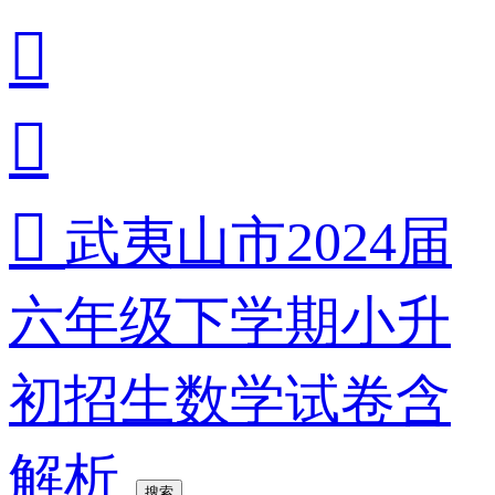



武夷山市2024届
六年级下学期小升
初招生数学试卷含
解析
搜索