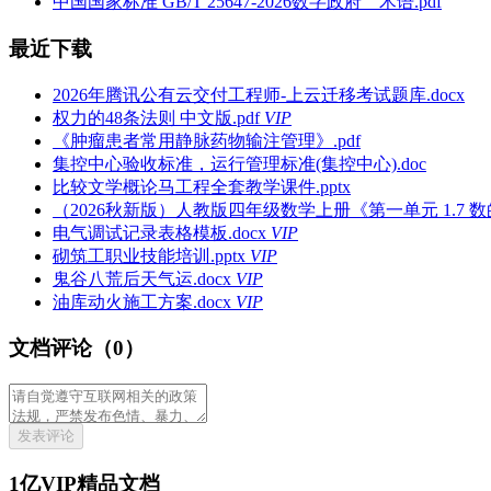
中国国家标准 GB/T 25647-2026数字政府 术语.pdf
最近下载
2026年腾讯公有云交付工程师-上云迁移考试题库.docx
权力的48条法则 中文版.pdf
VIP
《肿瘤患者常用静脉药物输注管理》.pdf
集控中心验收标准，运行管理标准(集控中心).doc
比较文学概论马工程全套教学课件.pptx
（2026秋新版）人教版四年级数学上册《第一单元 1.7 数的
电气调试记录表格模板.docx
VIP
砌筑工职业技能培训.pptx
VIP
鬼谷八荒后天气运.docx
VIP
油库动火施工方案.docx
VIP
文档评论（0）
发表评论
1亿VIP精品文档