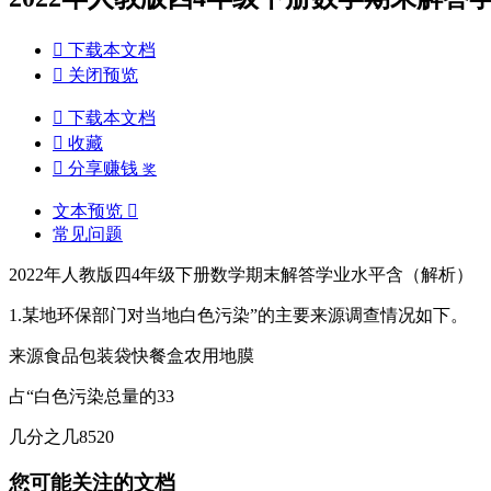

下载本文档

关闭预览

下载本文档

收藏

分享赚钱
奖
文本预览

常见问题
2022年人教版四4年级下册数学期末解答学业水平含（解析）
1.某地环保部门对当地白色污染”的主要来源调查情况如下。
来源食品包装袋快餐盒农用地膜
占“白色污染总量的33
几分之几8520
您可能关注的文档