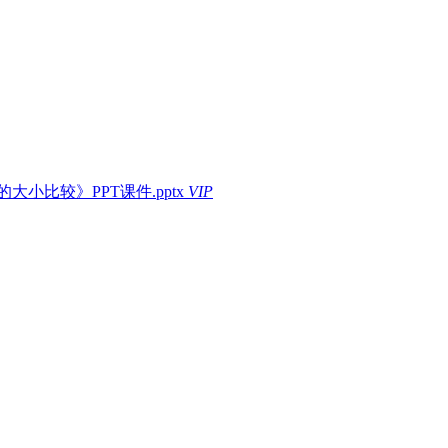
大小比较》PPT课件.pptx
VIP