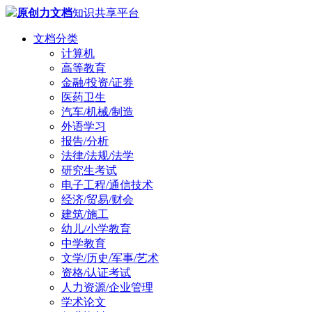
原创力文档
知识共享平台
文档分类
计算机
高等教育
金融/投资/证券
医药卫生
汽车/机械/制造
外语学习
报告/分析
法律/法规/法学
研究生考试
电子工程/通信技术
经济/贸易/财会
建筑/施工
幼儿/小学教育
中学教育
文学/历史/军事/艺术
资格/认证考试
人力资源/企业管理
学术论文