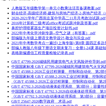
人教版五年级数学第一单元小数乘法活页备课教案.pdf
财会经济-高级经济师-建筑与房地产经济-2-房地产经济（参
2020-2021学年广西崇左某中学高二11月月考政治试题.pdf
2016年计算机二级考试office考试试题冲刺及答案.pdf
鼻腔护理喷雾器生产项目投资计划书.pdf
2022年中考化学冲刺专题--空气之谜（有答案）.pdf
部编版九年级上册语文教学设计-敬业与乐业.pdf
2021年中考数学考点一遍过(上海专版) 第8章 圆四正多边
部编人教版八年级下册语文期末复习：全册1-24课 基础知识
表格新编通信工程质量检验记录表.pdf
GB/T 47799-2026城镇民用建筑电气火灾风险评价导则.pdf
中国国家标准 GB/T 47799-2026城镇民用建筑电气火灾风
GB/T 45388.2-2026工业过程测量、控制和自动化 
中国国家标准 GB/T 45388.2-2026工业过程测量
《GB/T 45388.2-2026工业过程测量、控制和自动
GB/T 47792.3-2026自动液体处理系统 第3部分：容量
中国国家标准 GB/T 47792.3-2026自动液体处理系统
《GB/T 47792.3-2026自动液体处理系统 第3部分：
GB/T 25647-2026数字政府 术语.pdf