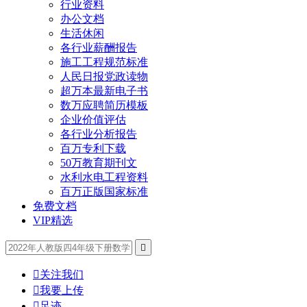
行业资料
办公文档
生活休闲
各行业薪酬报告
施工工程规范标准
人民日报党政读物
超万本最新电子书
数万应聘简历模板
企业价值评估
各行业分析报告
百万专利下载
50万教育期刊文
水利水电工程资料
百万正版国家标准
免费文档
VIP精选


关注我们

我要上传

足迹