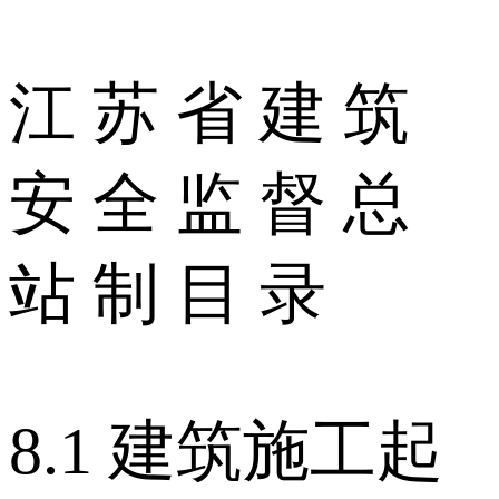
江 苏 省 建 筑
安 全 监 督 总
站 制 目 录
8.1 建筑施工起