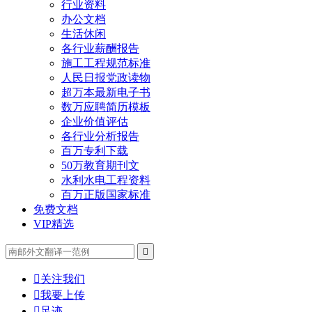
行业资料
办公文档
生活休闲
各行业薪酬报告
施工工程规范标准
人民日报党政读物
超万本最新电子书
数万应聘简历模板
企业价值评估
各行业分析报告
百万专利下载
50万教育期刊文
水利水电工程资料
百万正版国家标准
免费文档
VIP精选


关注我们

我要上传

足迹