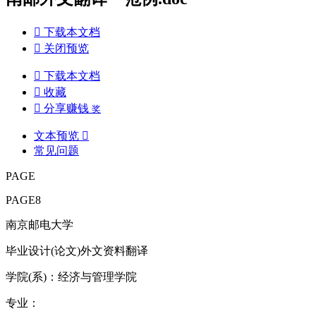

下载本文档

关闭预览

下载本文档

收藏

分享赚钱
奖
文本预览

常见问题
PAGE
PAGE8
南京邮电大学
毕业设计(论文)外文资料翻译
学院(系)：经济与管理学院
专业：