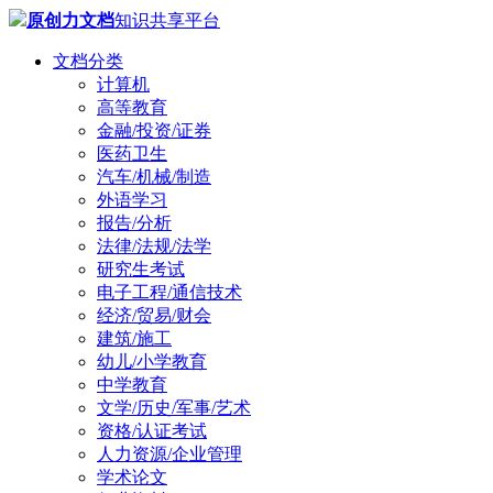
原创力文档
知识共享平台
文档分类
计算机
高等教育
金融/投资/证券
医药卫生
汽车/机械/制造
外语学习
报告/分析
法律/法规/法学
研究生考试
电子工程/通信技术
经济/贸易/财会
建筑/施工
幼儿/小学教育
中学教育
文学/历史/军事/艺术
资格/认证考试
人力资源/企业管理
学术论文