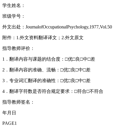
学生姓名：
班级学号：
外文出处：JournalofOccupationalPsychology,1977,Vol.50
附件：1.外文资料翻译译文；2.外文原文
指导教师评价：
1．翻译内容与课题的结合度：□优□良□中□差
2．翻译内容的准确、流畅：□优□良□中□差
3．专业词汇翻译的准确性：□优□良□中□差
4．翻译字符数是否符合规定要求：□符合□不符合
指导教师签名：
年月日
PAGE1