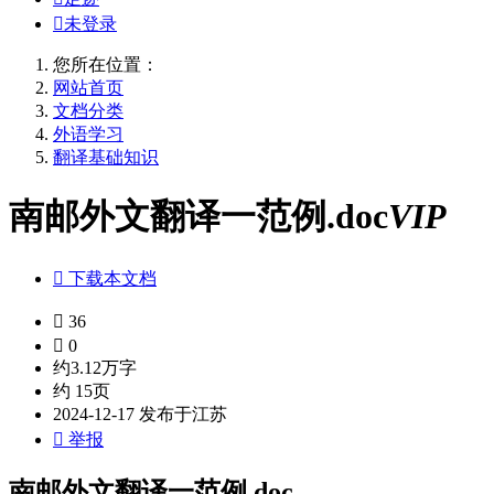

未登录
您所在位置：
网站首页
文档分类
外语学习
翻译基础知识
南邮外文翻译一范例.doc
VIP

下载本文档

36

0
约3.12万字
约 15页
2024-12-17 发布于江苏

举报
南邮外文翻译一范例.doc