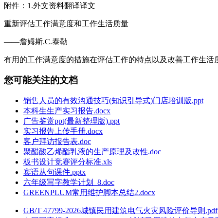
附件：1.外文资料翻译译文
重新评估工作满意度和工作生活质量
——詹姆斯.C.泰勒
有用的工作满意度的措施在评估工作的特点以及改善工作生活
您可能关注的文档
销售人员的有效沟通技巧(知识引导式)门店培训版.ppt
本科生生产实习报告.docx
广告鉴赏ppt(最新整理版).ppt
实习报告上传手册.docx
客户拜访报告表.doc
聚醋酸乙烯酯乳液的生产原理及改性.doc
板书设计竞赛评分标准.xls
宾语从句课件.pptx
六年级写字教学计划_8.doc
GREENPLUM常用维护脚本总结2.docx
GB/T 47799-2026城镇民用建筑电气火灾风险评价导则.pdf