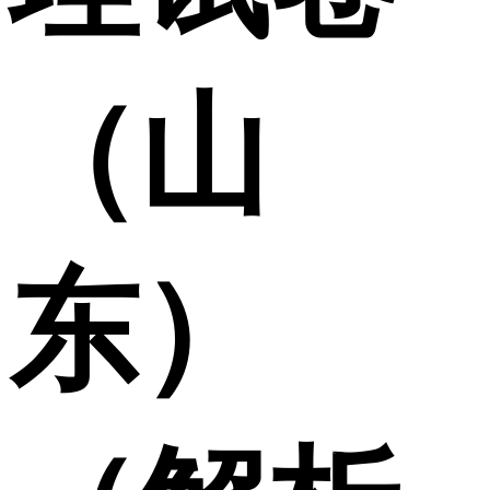
（山
东）