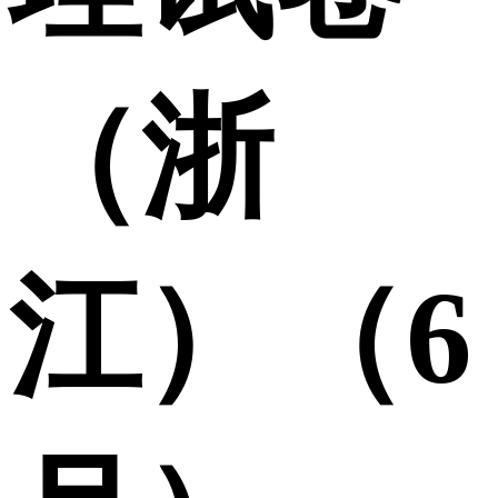
（浙
江）（6