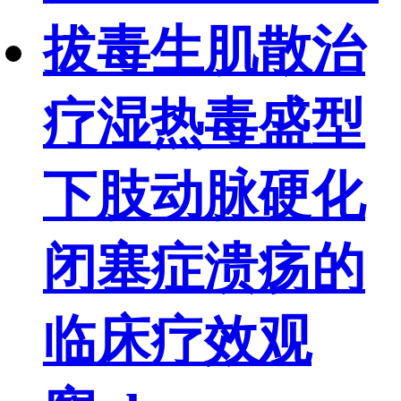
拔毒生肌散治
疗湿热毒盛型
下肢动脉硬化
闭塞症溃疡的
临床疗效观