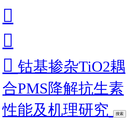



钴基掺杂TiO2耦
合PMS降解抗生素
性能及机理研究
搜索