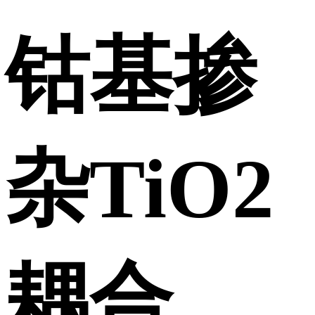
钴基掺
杂TiO2
耦合