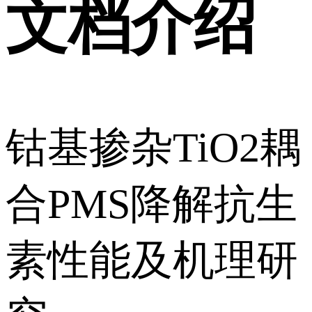
文档介绍
钴基掺杂TiO2耦
合PMS降解抗生
素性能及机理研