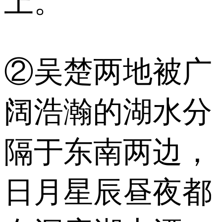
上。
②吴楚两地被广
阔浩瀚的湖水分
隔于东南两边，
日月星辰昼夜都