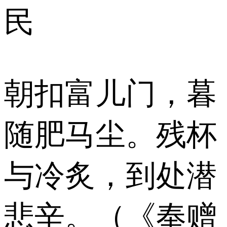
民
朝扣富儿门，暮
随肥马尘。残杯
与冷炙，到处潜
悲辛。（《奉赠