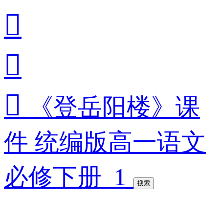



《登岳阳楼》课
件 统编版高一语文
必修下册_1
搜索