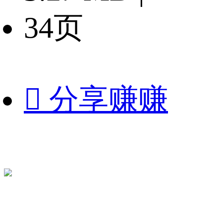
34页

分享赚赚