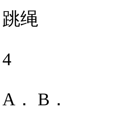
跳绳
4
A． B．