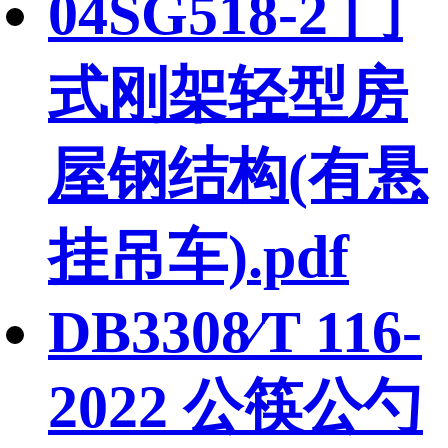
04SG518-2 门
式刚架轻型房
屋钢结构(有悬
挂吊车).pdf
DB3308∕T 116-
2022 公筷公勺