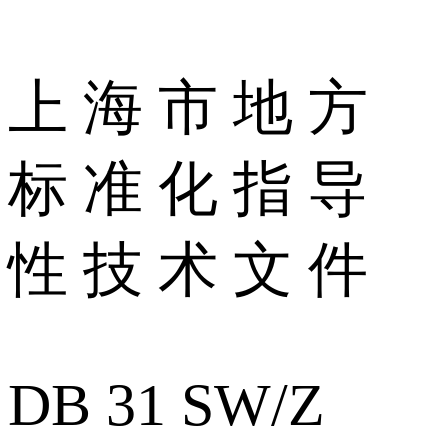
上 海 市 地 方
标 准 化 指 导
性 技 术 文 件
DB 31 SW/Z