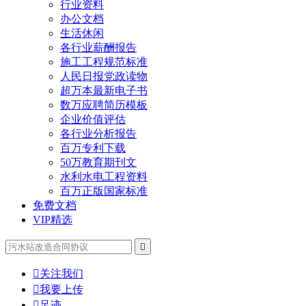
行业资料
办公文档
生活休闲
各行业薪酬报告
施工工程规范标准
人民日报党政读物
超万本最新电子书
数万应聘简历模板
企业价值评估
各行业分析报告
百万专利下载
50万教育期刊文
水利水电工程资料
百万正版国家标准
免费文档
VIP精选


关注我们

我要上传

足迹