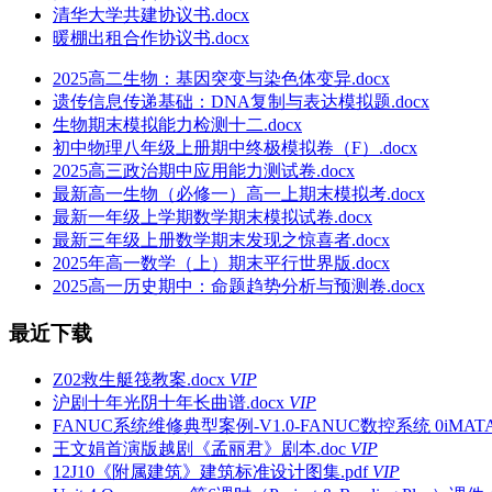
清华大学共建协议书.docx
暖棚出租合作协议书.docx
2025高二生物：基因突变与染色体变异.docx
遗传信息传递基础：DNA复制与表达模拟题.docx
生物期末模拟能力检测十二.docx
初中物理八年级上册期中终极模拟卷（F）.docx
2025高三政治期中应用能力测试卷.docx
最新高一生物（必修一）高一上期末模拟考.docx
最新一年级上学期数学期末模拟试卷.docx
最新三年级上册数学期末发现之惊喜者.docx
2025年高一数学（上）期末平行世界版.docx
2025高一历史期中：命题趋势分析与预测卷.docx
最近下载
Z02救生艇筏教案.docx
VIP
沪剧十年光阴十年长曲谱.docx
VIP
FANUC系统维修典型案例-V1.0-FANUC数控系统 0iMATA.
王文娟首演版越剧《孟丽君》剧本.doc
VIP
12J10《附属建筑》建筑标准设计图集.pdf
VIP