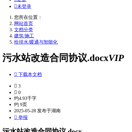

未登录
您所在位置：
网站首页
文档分类
建筑/施工
给排水/暖通与智能化
污水站改造合同协议.docx
VIP

下载本文档

3

0
约4.93千字
约 9页
2025-05-28 发布于湖南

举报
污水站改造合同协议.docx