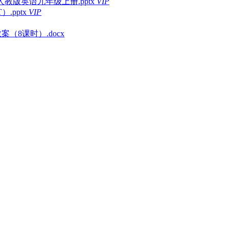
us）课件人教版英语九年级上册.pptx
VIP
.pptx
VIP
教案（8课时）.docx