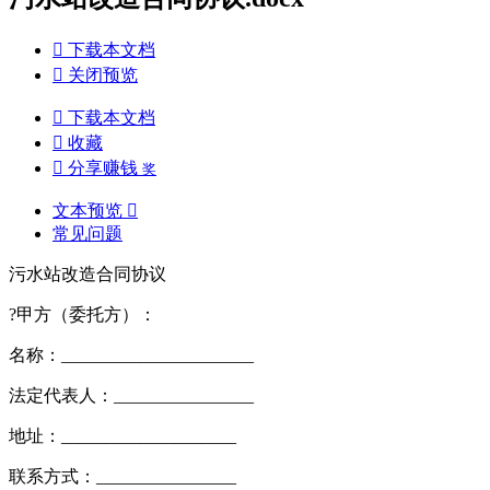

下载本文档

关闭预览

下载本文档

收藏

分享赚钱
奖
文本预览

常见问题
污水站改造合同协议
?甲方（委托方）：
名称：______________________
法定代表人：________________
地址：____________________
联系方式：________________