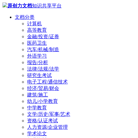
原创力文档
知识共享平台
文档分类
计算机
高等教育
金融/投资/证券
医药卫生
汽车/机械/制造
外语学习
报告/分析
法律/法规/法学
研究生考试
电子工程/通信技术
经济/贸易/财会
建筑/施工
幼儿/小学教育
中学教育
文学/历史/军事/艺术
资格/认证考试
人力资源/企业管理
学术论文