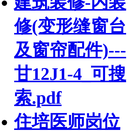
建筑装修-内装
修(变形缝窗台
及窗帘配件)---
甘12J1-4_可搜
索.pdf
住培医师岗位