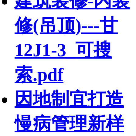
建筑装修-内装
修(吊顶)---甘
12J1-3_可搜
索.pdf
因地制宜打造
慢病管理新样