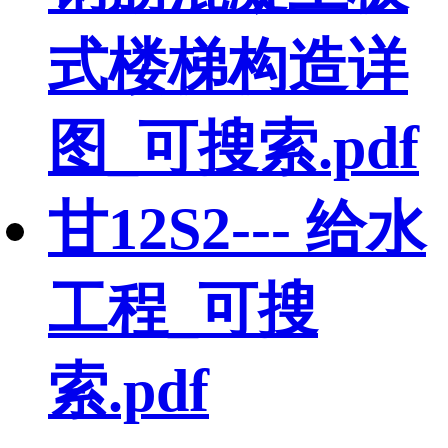
式楼梯构造详
图_可搜索.pdf
甘12S2--- 给水
工程_可搜
索.pdf