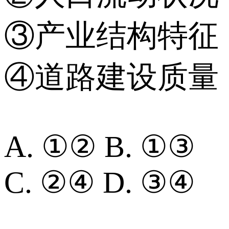
③产业结构特征
④道路建设质量
A. ①② B. ①③
C. ②④ D. ③④