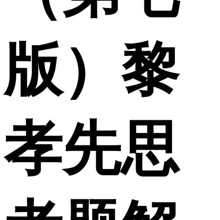
版）黎
孝先思