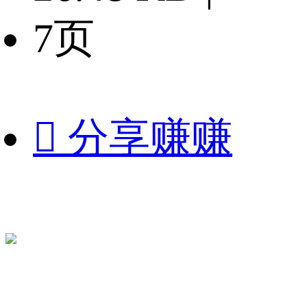
7页

分享赚赚