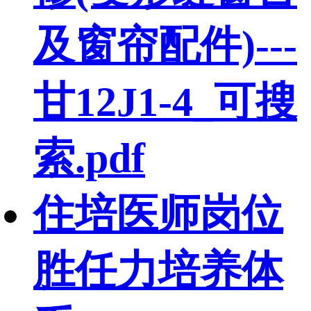
及窗帘配件)---
甘12J1-4_可搜
索.pdf
住培医师岗位
胜任力培养体