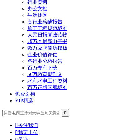
行业资料
办公文档
生活休闲
各行业薪酬报告
施工工程规范标准
人民日报党政读物
超万本最新电子书
数万应聘简历模板
企业价值评估
各行业分析报告
百万专利下载
50万教育期刊文
水利水电工程资料
百万正版国家标准
免费文档
VIP精选


关注我们

我要上传

足迹