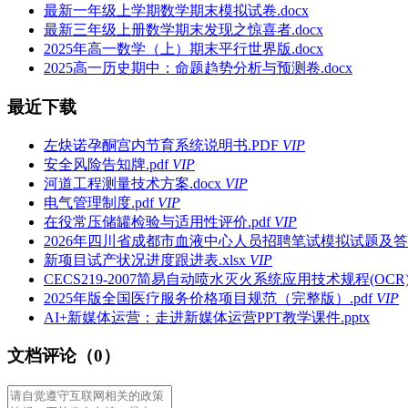
最新一年级上学期数学期末模拟试卷.docx
最新三年级上册数学期末发现之惊喜者.docx
2025年高一数学（上）期末平行世界版.docx
2025高一历史期中：命题趋势分析与预测卷.docx
最近下载
左炔诺孕酮宫内节育系统说明书.PDF
VIP
安全风险告知牌.pdf
VIP
河道工程测量技术方案.docx
VIP
电气管理制度.pdf
VIP
在役常压储罐检验与适用性评价.pdf
VIP
2026年四川省成都市血液中心人员招聘笔试模拟试题及答案
新项目试产状况进度跟进表.xlsx
VIP
CECS219-2007简易自动喷水灭火系统应用技术规程(OCR).
2025年版全国医疗服务价格项目规范（完整版）.pdf
VIP
AI+新媒体运营：走进新媒体运营PPT教学课件.pptx
文档评论（0）