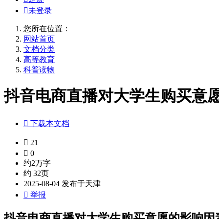

未登录
您所在位置：
网站首页
文档分类
高等教育
科普读物
抖音电商直播对大学生购买意愿

下载本文档

21

0
约2万字
约 32页
2025-08-04 发布于天津

举报
抖音电商直播对大学生购买意愿的影响因素