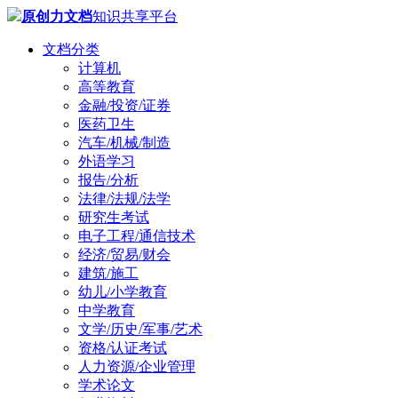
原创力文档
知识共享平台
文档分类
计算机
高等教育
金融/投资/证券
医药卫生
汽车/机械/制造
外语学习
报告/分析
法律/法规/法学
研究生考试
电子工程/通信技术
经济/贸易/财会
建筑/施工
幼儿/小学教育
中学教育
文学/历史/军事/艺术
资格/认证考试
人力资源/企业管理
学术论文