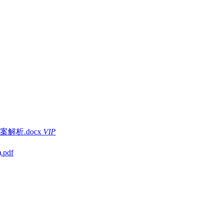
解析.docx
VIP
pdf