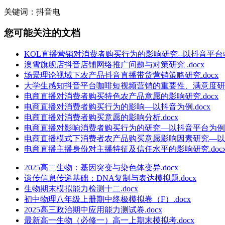
关键词：抖音电
您可能关注的文档
KOL直播营销对消费者购买行为的影响研究--以抖音平台骆
澳雪旗舰店抖音店铺网络推广问题与对策研究 .docx
场景理论视域下农产品抖音直播带货营销策略研究.docx
大学生感知抖音平台咖啡短视频营销的重要性、满意度研究.
电商直播对消费者购买特色农产品意愿的影响研究.docx
电商直播对消费者购买行为的影响—以抖音为例.docx
电商直播对消费者购买意愿的影响分析.docx
电商直播对影响消费者购买行为的研究—以抖音平台为例.d
电商直播模式下消费者农产品购买意愿影响因素研究—以赣南
电商直播主播身份对主播特征及信任水平的影响研究.doc
2025高二生物：基因突变与染色体变异.docx
遗传信息传递基础：DNA复制与表达模拟题.docx
生物期末模拟能力检测十二.docx
初中物理八年级上册期中终极模拟卷（F）.docx
2025高三政治期中应用能力测试卷.docx
最新高一生物（必修一）高一上期末模拟考.docx