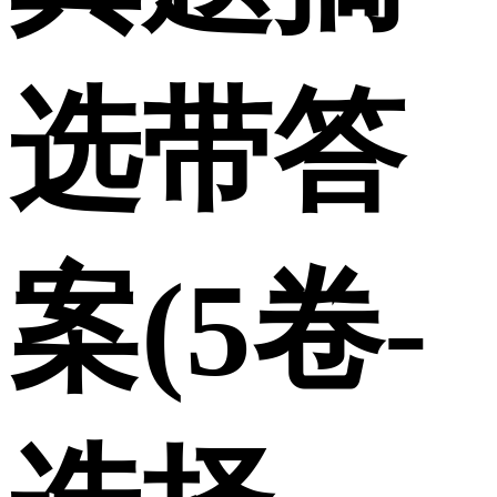
选带答
案(5卷-