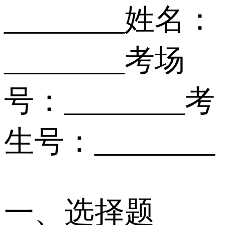
________姓名：
________考场
号：________考
生号：________
一、选择题