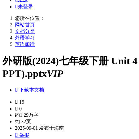

未登录
您所在位置：
网站首页
文档分类
外语学习
英语阅读
外研版(2024)七年级下册 Unit 4 The 
PPT).pptx
VIP

下载本文档

15

0
约1.29万字
约 32页
2025-09-01 发布于海南

举报