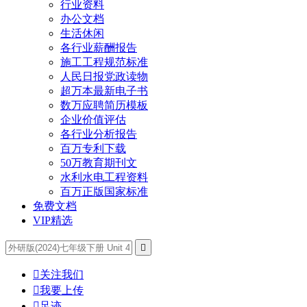
行业资料
办公文档
生活休闲
各行业薪酬报告
施工工程规范标准
人民日报党政读物
超万本最新电子书
数万应聘简历模板
企业价值评估
各行业分析报告
百万专利下载
50万教育期刊文
水利水电工程资料
百万正版国家标准
免费文档
VIP精选


关注我们

我要上传

足迹