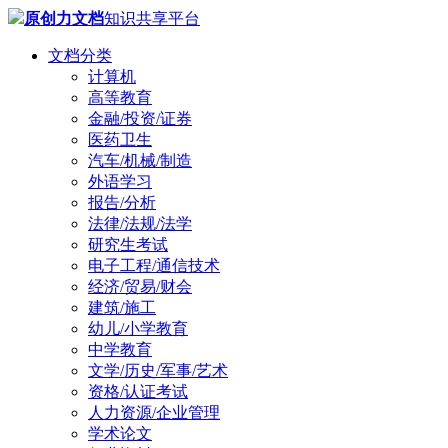
原创力文档
知识共享平台
文档分类
计算机
高等教育
金融/投资/证券
医药卫生
汽车/机械/制造
外语学习
报告/分析
法律/法规/法学
研究生考试
电子工程/通信技术
经济/贸易/财会
建筑/施工
幼儿/小学教育
中学教育
文学/历史/军事/艺术
资格/认证考试
人力资源/企业管理
学术论文