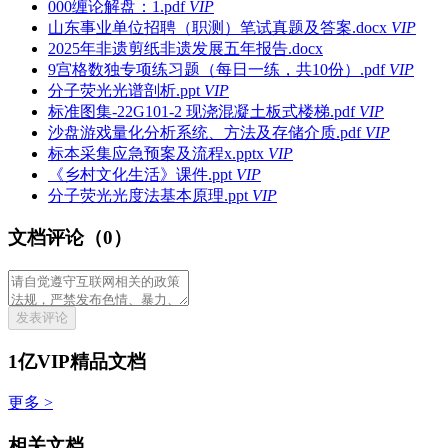
000缠论解盘：1.pdf
VIP
山东事业单位招聘（职测）笔试真题及答案.docx
VIP
2025年非遗剪纸非遗发展五年报告.docx
9宫格数独专项练习题（每日一练，共10份）.pdf
VIP
分子荧光光谱剖析.ppt
VIP
标准图集-22G101-2 现浇混凝土板式楼梯.pdf
VIP
沙盘游戏量化分析系统、方法及存储介质.pdf
VIP
标本采集应急预案及流程x.pptx
VIP
《乡村文化生活》课件.ppt
VIP
分子荧光光度法基本原理.ppt
VIP
文档评论（0）
发表评论
1亿VIP精品文档
更多 >
相关文档