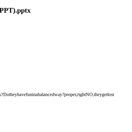
PPT).pptx
?Dotheyhavefuninabalancedway?proper,rightNO,theygetlost