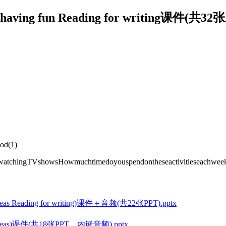
ving fun Reading for writing课件(共32张
od(1)
diawatchingTVshowsHowmuchtimedoyouspendontheseactivitieseachweek
eas Reading for writing)课件＋音频(共22张PPT).pptx
g ideas)课件(共18张PPT，内嵌音频).pptx