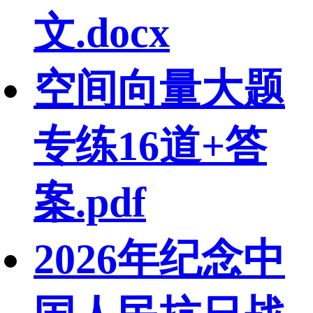
文.docx
空间向量大题
专练16道+答
案.pdf
2026年纪念中