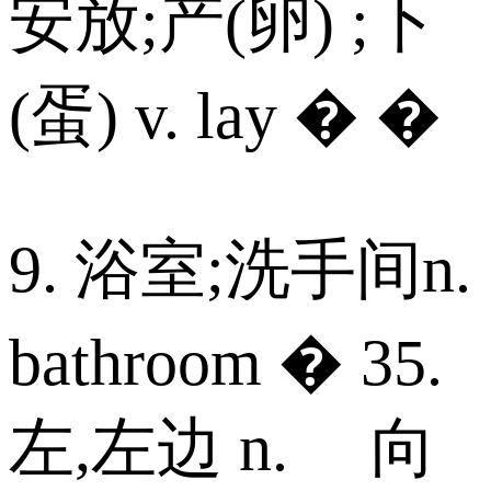
安放;产(卵) ;下
(蛋) v. lay � �
9. 浴室;洗手间n.
bathroom � 35.
左,左边 n. 向