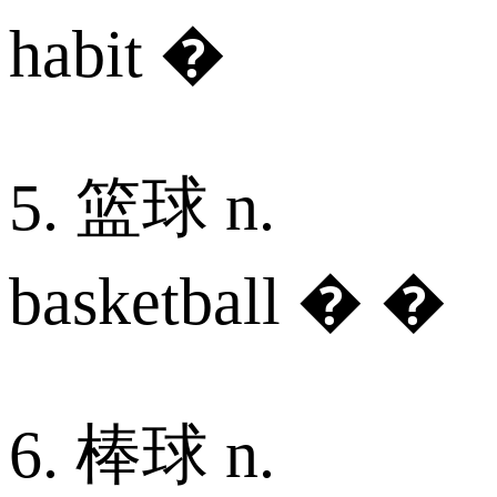
habit �
5. 篮球 n.
basketball � �
6. 棒球 n.