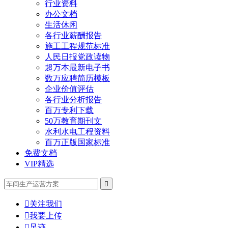
行业资料
办公文档
生活休闲
各行业薪酬报告
施工工程规范标准
人民日报党政读物
超万本最新电子书
数万应聘简历模板
企业价值评估
各行业分析报告
百万专利下载
50万教育期刊文
水利水电工程资料
百万正版国家标准
免费文档
VIP精选


关注我们

我要上传

足迹