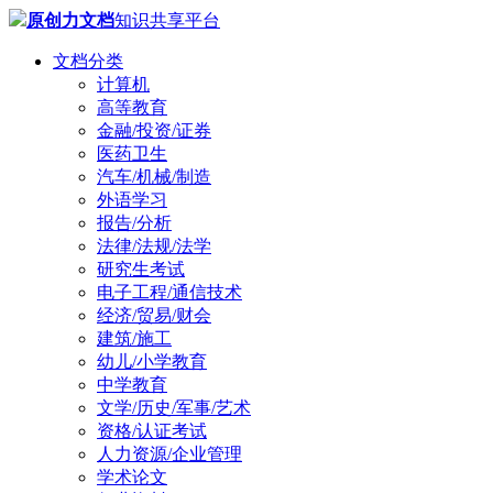
原创力文档
知识共享平台
文档分类
计算机
高等教育
金融/投资/证券
医药卫生
汽车/机械/制造
外语学习
报告/分析
法律/法规/法学
研究生考试
电子工程/通信技术
经济/贸易/财会
建筑/施工
幼儿/小学教育
中学教育
文学/历史/军事/艺术
资格/认证考试
人力资源/企业管理
学术论文