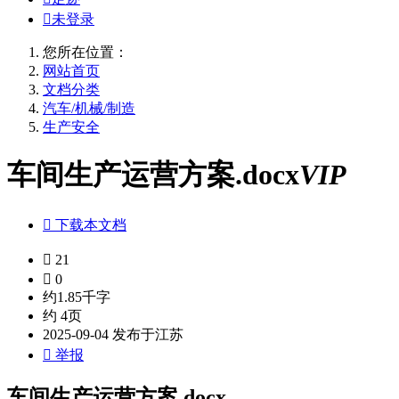

未登录
您所在位置：
网站首页
文档分类
汽车/机械/制造
生产安全
车间生产运营方案.docx
VIP

下载本文档

21

0
约1.85千字
约 4页
2025-09-04 发布于江苏

举报
车间生产运营方案.docx