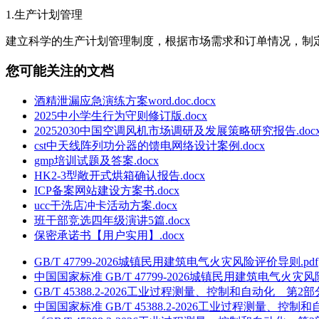
1.生产计划管理
建立科学的生产计划管理制度，根据市场需求和订单情况，制
您可能关注的文档
酒精泄漏应急演练方案word.doc.docx
2025中小学生行为守则修订版.docx
20252030中国空调风机市场调研及发展策略研究报告.doc
cst中天线阵列功分器的馈电网络设计案例.docx
gmp培训试题及答案.docx
HK2-3型敞开式烘箱确认报告.docx
ICP备案网站建设方案书.docx
ucc干洗店冲卡活动方案.docx
班干部竞选四年级演讲5篇.docx
保密承诺书【用户实用】.docx
GB/T 47799-2026城镇民用建筑电气火灾风险评价导则.pdf
中国国家标准 GB/T 47799-2026城镇民用建筑电气火灾风
GB/T 45388.2-2026工业过程测量、控制和自动化 
中国国家标准 GB/T 45388.2-2026工业过程测量